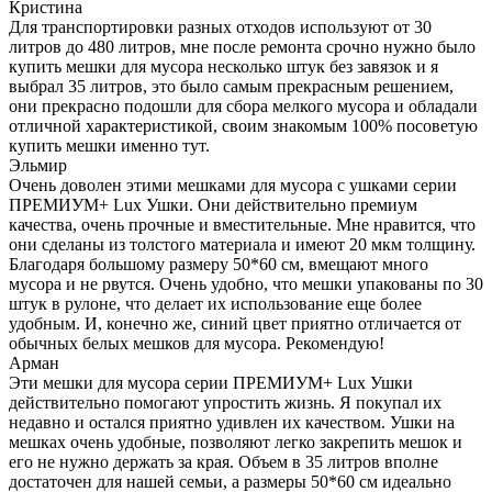
Кристина
Для транспортировки разных отходов используют от 30
литров до 480 литров, мне после ремонта срочно нужно было
купить мешки для мусора несколько штук без завязок и я
выбрал 35 литров, это было самым прекрасным решением,
они прекрасно подошли для сбора мелкого мусора и обладали
отличной характеристикой, своим знакомым 100% посоветую
купить мешки именно тут.
Эльмир
Очень доволен этими мешками для мусора с ушками серии
ПРЕМИУМ+ Lux Ушки. Они действительно премиум
качества, очень прочные и вместительные. Мне нравится, что
они сделаны из толстого материала и имеют 20 мкм толщину.
Благодаря большому размеру 50*60 см, вмещают много
мусора и не рвутся. Очень удобно, что мешки упакованы по 30
штук в рулоне, что делает их использование еще более
удобным. И, конечно же, синий цвет приятно отличается от
обычных белых мешков для мусора. Рекомендую!
Арман
Эти мешки для мусора серии ПРЕМИУМ+ Lux Ушки
действительно помогают упростить жизнь. Я покупал их
недавно и остался приятно удивлен их качеством. Ушки на
мешках очень удобные, позволяют легко закрепить мешок и
его не нужно держать за края. Объем в 35 литров вполне
достаточен для нашей семьи, а размеры 50*60 см идеально