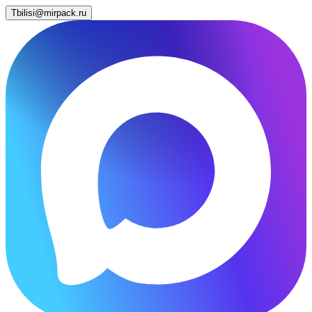
Tbilisi@mirpack.ru