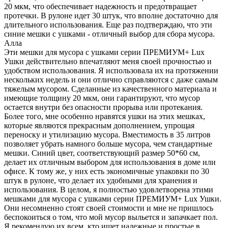
20 мкм, что обеспечивает надежность и предотвращает
протечки. В рулоне идет 30 штук, что вполне достаточно для
длительного использования. Еще раз подтверждаю, что эти
синие мешки с ушками - отличный выбор для сбора мусора.
Алла
Эти мешки для мусора с ушками серии ПРЕМИУМ+ Lux
Ушки действительно впечатляют меня своей прочностью и
удобством использования. Я использовала их на протяжении
нескольких недель и они отлично справляются с даже самым
тяжелым мусором. Сделанные из качественного материала и
имеющие толщину 20 мкм, они гарантируют, что мусор
остается внутри без опасности прорыва или протекания.
Более того, мне особенно нравятся ушки на этих мешках,
которые являются прекрасным дополнением, упрощая
переноску и утилизацию мусора. Вместимость в 35 литров
позволяет убрать намного больше мусора, чем стандартные
мешки. Синий цвет, соответствующий размер 50*60 см,
делает их отличным выбором для использования в доме или
офисе. К тому же, у них есть экономичные упаковки по 30
штук в рулоне, что делает их удобными для хранения и
использования. В целом, я полностью удовлетворена этими
мешками для мусора с ушками серии ПРЕМИУМ+ Lux Ушки.
Они несомненно стоят своей стоимости и мне не пришлось
беспокоиться о том, что мой мусор выльется и запачкает пол.
Я рекомендую их всем, кто ищет надежные и простые в