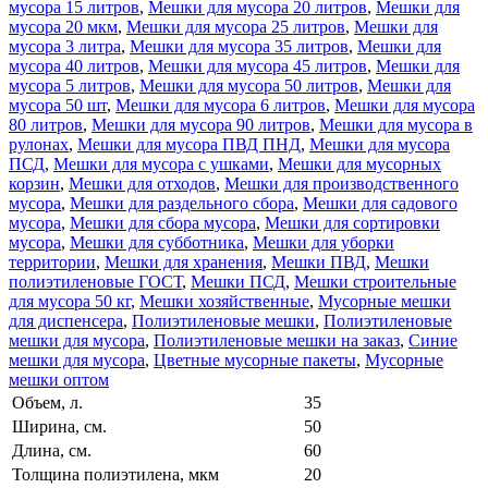
мусора 15 литров
,
Мешки для мусора 20 литров
,
Мешки для
мусора 20 мкм
,
Мешки для мусора 25 литров
,
Мешки для
мусора 3 литра
,
Мешки для мусора 35 литров
,
Мешки для
мусора 40 литров
,
Мешки для мусора 45 литров
,
Мешки для
мусора 5 литров
,
Мешки для мусора 50 литров
,
Мешки для
мусора 50 шт
,
Мешки для мусора 6 литров
,
Мешки для мусора
80 литров
,
Мешки для мусора 90 литров
,
Мешки для мусора в
рулонах
,
Мешки для мусора ПВД ПНД
,
Мешки для мусора
ПСД
,
Мешки для мусора с ушками
,
Мешки для мусорных
корзин
,
Мешки для отходов
,
Мешки для производственного
мусора
,
Мешки для раздельного сбора
,
Мешки для садового
мусора
,
Мешки для сбора мусора
,
Мешки для сортировки
мусора
,
Мешки для субботника
,
Мешки для уборки
территории
,
Мешки для хранения
,
Мешки ПВД
,
Мешки
полиэтиленовые ГОСТ
,
Мешки ПСД
,
Мешки строительные
для мусора 50 кг
,
Мешки хозяйственные
,
Мусорные мешки
для диспенсера
,
Полиэтиленовые мешки
,
Полиэтиленовые
мешки для мусора
,
Полиэтиленовые мешки на заказ
,
Синие
мешки для мусора
,
Цветные мусорные пакеты
,
Мусорные
мешки оптом
Объем, л.
35
Ширина, см.
50
Длина, см.
60
Толщина полиэтилена, мкм
20