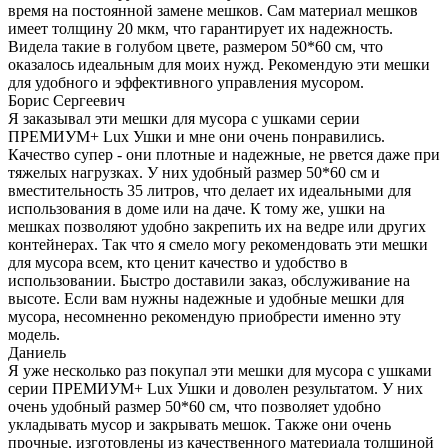
время на постоянной замене мешков. Сам материал мешков
имеет толщину 20 мкм, что гарантирует их надежность.
Видела такие в голубом цвете, размером 50*60 см, что
оказалось идеальным для моих нужд. Рекомендую эти мешки
для удобного и эффективного управления мусором.
Борис Сергеевич
Я заказывал эти мешки для мусора с ушками серии
ПРЕМИУМ+ Lux Ушки и мне они очень понравились.
Качество супер - они плотные и надежные, не рвется даже при
тяжелых нагрузках. У них удобный размер 50*60 см и
вместительность 35 литров, что делает их идеальными для
использования в доме или на даче. К тому же, ушки на
мешках позволяют удобно закрепить их на ведре или других
контейнерах. Так что я смело могу рекомендовать эти мешки
для мусора всем, кто ценит качество и удобство в
использовании. Быстро доставили заказ, обслуживание на
высоте. Если вам нужны надежные и удобные мешки для
мусора, несомненно рекомендую приобрести именно эту
модель.
Даниель
Я уже несколько раз покупал эти мешки для мусора с ушками
серии ПРЕМИУМ+ Lux Ушки и доволен результатом. У них
очень удобный размер 50*60 см, что позволяет удобно
укладывать мусор и закрывать мешок. Также они очень
прочные, изготовлены из качественного материала толщиной