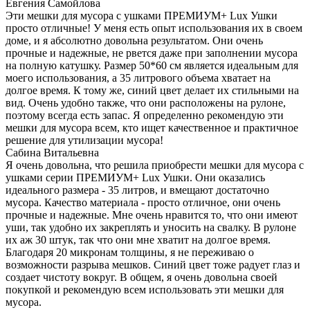
Евгения Самойлова
Эти мешки для мусора с ушками ПРЕМИУМ+ Lux Ушки
просто отличные! У меня есть опыт использования их в своем
доме, и я абсолютно довольна результатом. Они очень
прочные и надежные, не рвется даже при заполнении мусора
на полную катушку. Размер 50*60 см является идеальным для
моего использования, а 35 литрового объема хватает на
долгое время. К тому же, синий цвет делает их стильными на
вид. Очень удобно также, что они расположены на рулоне,
поэтому всегда есть запас. Я определенно рекомендую эти
мешки для мусора всем, кто ищет качественное и практичное
решение для утилизации мусора!
Сабина Витальевна
Я очень довольна, что решила приобрести мешки для мусора с
ушками серии ПРЕМИУМ+ Lux Ушки. Они оказались
идеального размера - 35 литров, и вмещают достаточно
мусора. Качество материала - просто отличное, они очень
прочные и надежные. Мне очень нравится то, что они имеют
уши, так удобно их закреплять и уносить на свалку. В рулоне
их аж 30 штук, так что они мне хватит на долгое время.
Благодаря 20 микронам толщины, я не переживаю о
возможности разрыва мешков. Синий цвет тоже радует глаз и
создает чистоту вокруг. В общем, я очень довольна своей
покупкой и рекомендую всем использовать эти мешки для
мусора.