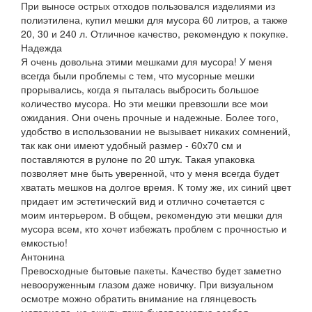
При выносе острых отходов пользовался изделиями из
полиэтилена, купил мешки для мусора 60 литров, а также
20, 30 и 240 л. Отличное качество, рекомендую к покупке.
Надежда
Я очень довольна этими мешками для мусора! У меня
всегда были проблемы с тем, что мусорные мешки
прорывались, когда я пыталась выбросить большое
количество мусора. Но эти мешки превзошли все мои
ожидания. Они очень прочные и надежные. Более того,
удобство в использовании не вызывает никаких сомнений,
так как они имеют удобный размер - 60х70 см и
поставляются в рулоне по 20 штук. Такая упаковка
позволяет мне быть уверенной, что у меня всегда будет
хватать мешков на долгое время. К тому же, их синий цвет
придает им эстетический вид и отлично сочетается с
моим интерьером. В общем, рекомендую эти мешки для
мусора всем, кто хочет избежать проблем с прочностью и
емкостью!
Антонина
Превосходные бытовые пакеты. Качество будет заметно
невооруженным глазом даже новичку. При визуальном
осмотре можно обратить внимание на глянцевость
материала, на ощупь тоже будет заметна особая