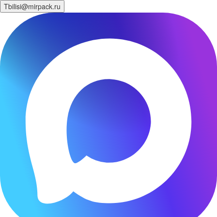
Tbilisi@mirpack.ru