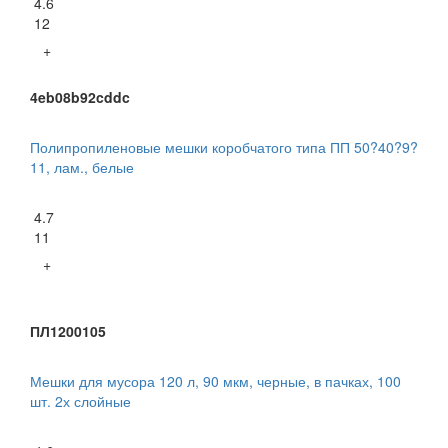
4.6
12
+
4eb08b92cddc
Полипропиленовые мешки коробчатого типа ПП 50?40?9?
11, лам., белые
4.7
11
+
ПЛ1200105
Мешки для мусора 120 л, 90 мкм, черные, в пачках, 100
шт. 2х слойные