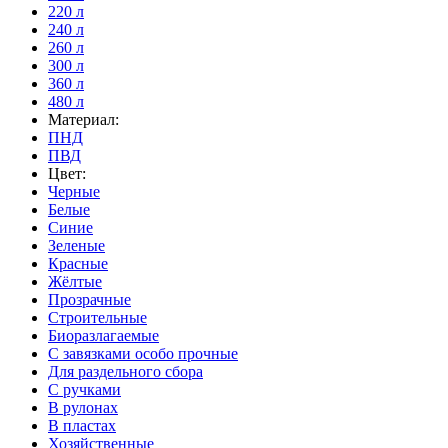
220 л
240 л
260 л
300 л
360 л
480 л
Материал:
ПНД
ПВД
Цвет:
Черные
Белые
Синие
Зеленые
Красные
Жёлтые
Прозрачные
Строительные
Биоразлагаемые
С завязками особо прочные
Для раздельного сбора
С ручками
В рулонах
В пластах
Хозяйственные