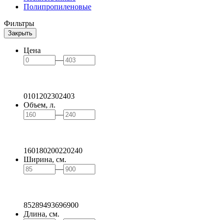
Полипропиленовые
Фильтры
Закрыть
Цена
—
0
101
202
302
403
Объем, л.
—
160
180
200
220
240
Ширина, см.
—
85
289
493
696
900
Длина, см.