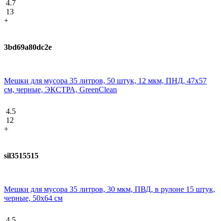
4.7
13
+
3bd69a80dc2e
Мешки для мусора 35 литров, 50 штук, 12 мкм, ПНД, 47х57
см, черные, ЭКСТРА, GreenClean
4.5
12
+
sil3515515
Мешки для мусора 35 литров, 30 мкм, ПВД, в рулоне 15 штук,
черные, 50х64 см
4.5