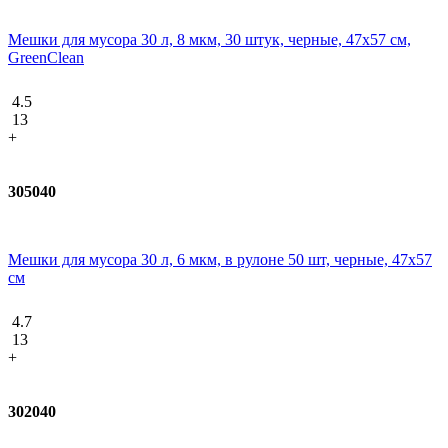
Мешки для мусора 30 л, 8 мкм, 30 штук, черные, 47х57 см,
GreenClean
4.5
13
+
305040
Мешки для мусора 30 л, 6 мкм, в рулоне 50 шт, черные, 47х57
см
4.7
13
+
302040