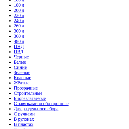
180 л
200 л
220 л
240 л
260 л
300 л
360 л
480 л
ПНД
ПВД
Черные
Белые
Синие
Зеленые
Красные
Жёлтые
Прозрачные
Строительные
Биоразлагаемые
С завязками особо прочные
Для раздельного сбора
С ручками
В рулонах
В пластах