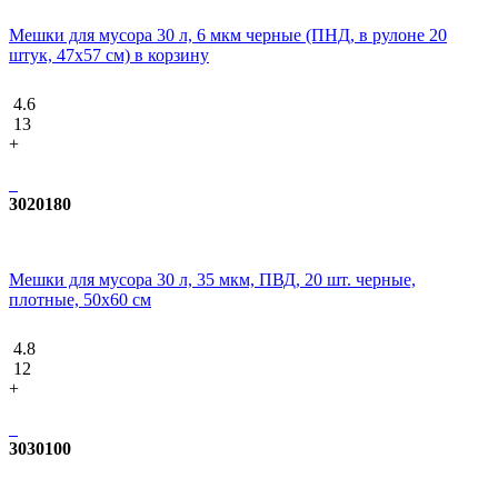
Мешки для мусора 30 л, 6 мкм черные (ПНД, в рулоне 20
штук, 47х57 см) в корзину
4.6
13
+
3020180
Мешки для мусора 30 л, 35 мкм, ПВД, 20 шт. черные,
плотные, 50x60 см
4.8
12
+
3030100