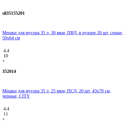
sil35155201
Мешки для мусора 35 л, 30 мкм, ПВД, в рулоне 20 шт, серые,
50х64 см
4.4
10
+
352014
Мешки для мусора 35 л, 25 мкм, ПСД, 20 шт, 43х70 см,
черные, CITY
4.4
11
+