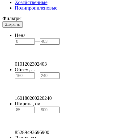
Хозяйственные
Полипропиленовые
Фильтры
Закрыть
Цена
—
0
101
202
302
403
Объем, л.
—
160
180
200
220
240
Ширина, см.
—
85
289
493
696
900
Длина, см.