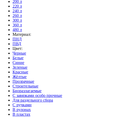
200 л
220 л
240 л
260 л
300 л
360 л
480 л
Материал:
ПНД
ПВД
Цвет:
Черные
Белые
Синие
Зеленые
Красные
Жёлтые
Прозрачные
Строительные
Биоразлагаемые
С завязками особо прочные
Для раздельного сбора
С ручками
В рулонах
В пластах