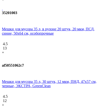
35201003
Мешки для мусора 35 л, в рулоне 20 штук, 20 мкм, ПСД,
синие, 50х64 см, особопрочные
4.5
13
+
af50551062c7
Мешки для мусора 35 л, 30 штук, 12 мкм, ПНД, 47х57 см,
черные, ЭКСТРА, GreenClean
4.5
12
+