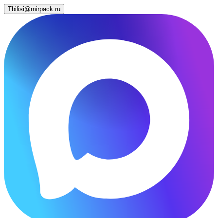
Tbilisi@mirpack.ru