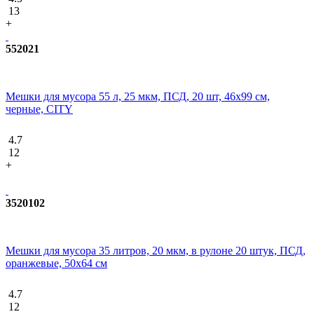
13
+
552021
Мешки для мусора 55 л, 25 мкм, ПСД, 20 шт, 46х99 см,
черные, CITY
4.7
12
+
3520102
Мешки для мусора 35 литров, 20 мкм, в рулоне 20 штук, ПСД,
оранжевые, 50х64 см
4.7
12