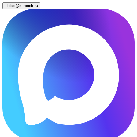
Tbilisi@mirpack.ru