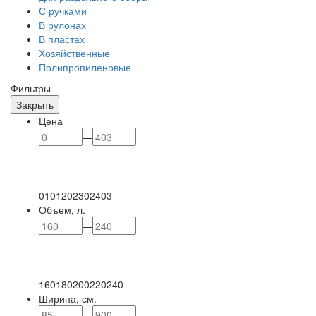
С ручками
В рулонах
В пластах
Хозяйственные
Полипропиленовые
Фильтры
Закрыть
Цена
—
0
101
202
302
403
Объем, л.
—
160
180
200
220
240
Ширина, см.
—