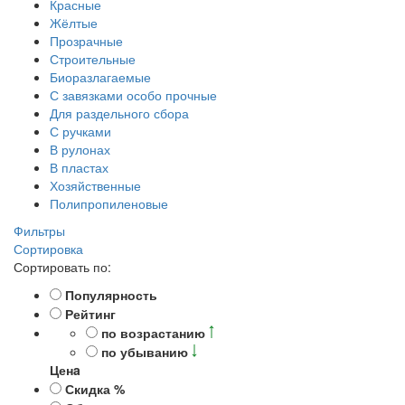
Красные
Жёлтые
Прозрачные
Строительные
Биоразлагаемые
С завязками особо прочные
Для раздельного сбора
С ручками
В рулонах
В пластах
Хозяйственные
Полипропиленовые
Фильтры
Сортировка
Сортировать по:
Популярность
Рейтинг
по возрастанию
по убыванию
Ценa
Скидка %