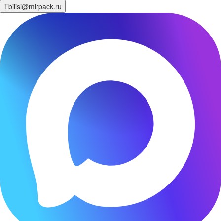
Tbilisi@mirpack.ru