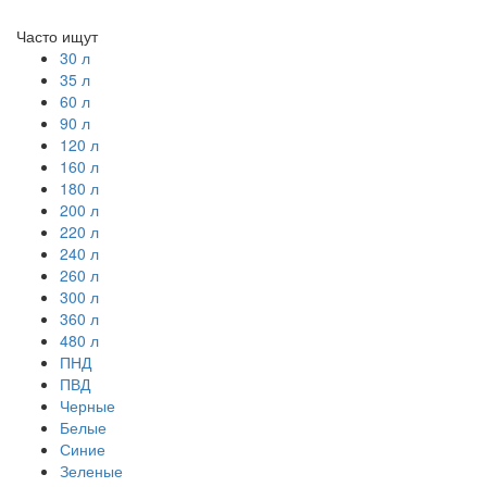
Часто ищут
30 л
35 л
60 л
90 л
120 л
160 л
180 л
200 л
220 л
240 л
260 л
300 л
360 л
480 л
ПНД
ПВД
Черные
Белые
Синие
Зеленые