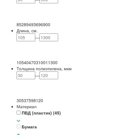
85
289
493
696
900
Длина, см.
—
105
404
703
1001
1300
Толщина полиэтилена, мкм
—
30
53
75
98
120
Материал
ПВД (пластик)
(45)
Бумага