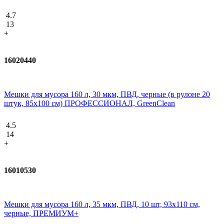
4.7
13
+
16020440
Мешки для мусора 160 л, 30 мкм, ПВД, черные (в рулоне 20
штук, 85x100 см) ПРОФЕССИОНАЛ, GreenClean
4.5
14
+
16010530
Мешки для мусора 160 л, 35 мкм, ПВД, 10 шт, 93х110 см,
черные, ПРЕМИУМ+