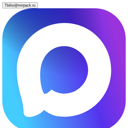
Tbilisi@mirpack.ru