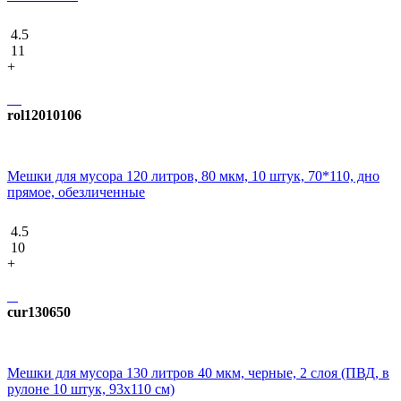
4.5
11
+
rol12010106
Мешки для мусора 120 литров, 80 мкм, 10 штук, 70*110, дно
прямое, обезличенные
4.5
10
+
cur130650
Мешки для мусора 130 литров 40 мкм, черные, 2 слоя (ПВД, в
рулоне 10 штук, 93x110 см)