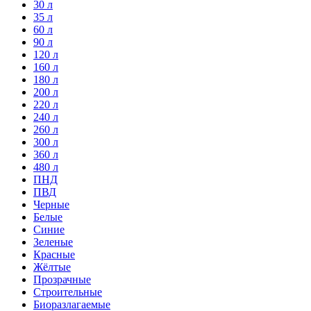
30 л
35 л
60 л
90 л
120 л
160 л
180 л
200 л
220 л
240 л
260 л
300 л
360 л
480 л
ПНД
ПВД
Черные
Белые
Синие
Зеленые
Красные
Жёлтые
Прозрачные
Строительные
Биоразлагаемые