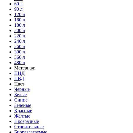
60 л
90 л
120 л
160 л
180 л
200 л
220 л
240 л
260 л
300 л
360 л
480 л
Материал:
ПНД
ПВД
Цвет:
Черные
Белые
Синие
Зеленые
Красные
Жёлтые
Прозрачные
Строительные
Биоразлагаемые