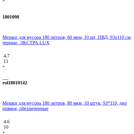
+
1801098
Мешки для мусора 180 литров, 60 мкм, 10 шт, ПВД, 93х110 см,
черные, ЭКСТРА LUX
4.7
11
+
rol18010142
Мешки для мусора 180 литров, 80 мкм, 10 штук, 93*110, дно
прямое, обезличенные
4.6
10
+