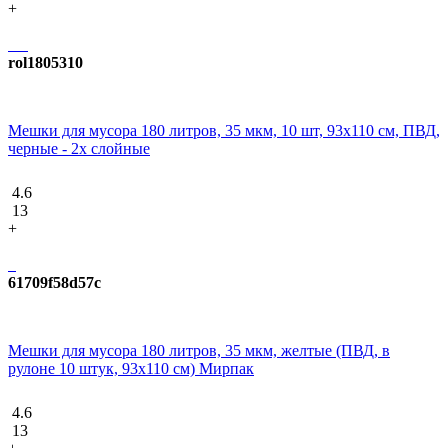
+
rol1805310
Мешки для мусора 180 литров, 35 мкм, 10 шт, 93х110 см, ПВД,
черные - 2х слойные
4.6
13
+
61709f58d57c
Мешки для мусора 180 литров, 35 мкм, желтые (ПВД, в
рулоне 10 штук, 93x110 см) Мирпак
4.6
13