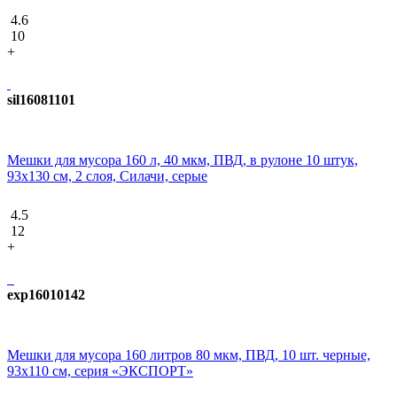
4.6
10
+
sil16081101
Мешки для мусора 160 л, 40 мкм, ПВД, в рулоне 10 штук,
93х130 см, 2 слоя, Силачи, серые
4.5
12
+
exp16010142
Мешки для мусора 160 литров 80 мкм, ПВД, 10 шт. черные,
93х110 см, серия «ЭКСПОРТ»