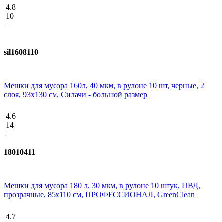
4.8
10
+
sil1608110
Мешки для мусора 160л, 40 мкм, в рулоне 10 шт, черные, 2
слоя, 93х130 см, Силачи - большой размер
4.6
14
+
18010411
Мешки для мусора 180 л, 30 мкм, в рулоне 10 штук, ПВД,
прозрачные, 85х110 см, ПРОФЕССИОНАЛ, GreenClean
4.7