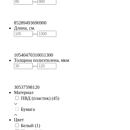
—
85
289
493
696
900
Длина, см.
—
105
404
703
1001
1300
Толщина полиэтилена, мкм
—
30
53
75
98
120
Материал
ПВД (пластик)
(45)
Бумага
Цвет
Белый
(1)