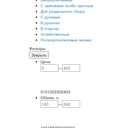
С завязками особо прочные
Для раздельного сбора
С ручками
В рулонах
В пластах
Хозяйственные
Полипропиленовые мешки
Фильтры
Закрыть
Цена
—
0
101
202
302
403
Объем, л.
—
160
180
200
220
240