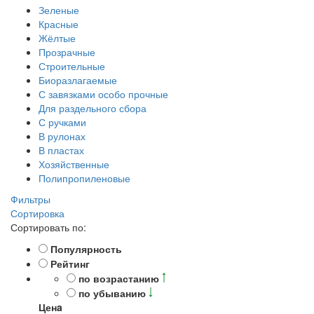
Зеленые
Красные
Жёлтые
Прозрачные
Строительные
Биоразлагаемые
С завязками особо прочные
Для раздельного сбора
С ручками
В рулонах
В пластах
Хозяйственные
Полипропиленовые
Фильтры
Сортировка
Сортировать по:
Популярность
Рейтинг
по возрастанию
по убыванию
Ценa