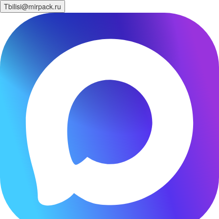
Tbilisi@mirpack.ru