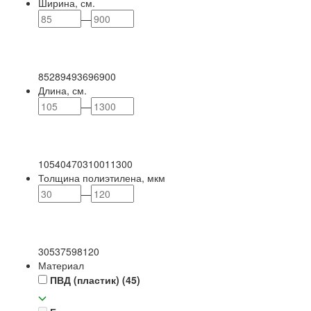
Ширина, см.
—
85
289
493
696
900
Длина, см.
—
105
404
703
1001
1300
Толщина полиэтилена, мкм
—
30
53
75
98
120
Материал
ПВД (пластик)
(45)