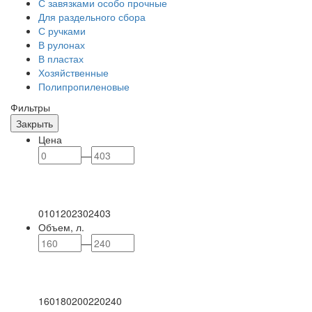
С завязками особо прочные
Для раздельного сбора
С ручками
В рулонах
В пластах
Хозяйственные
Полипропиленовые
Фильтры
Закрыть
Цена
—
0
101
202
302
403
Объем, л.
—
160
180
200
220
240