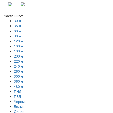
Часто ищут
30 л
35 л
60 л
90 л
120 л
160 л
180 л
200 л
220 л
240 л
260 л
300 л
360 л
480 л
ПНД
ПВД
Черные
Белые
Синие