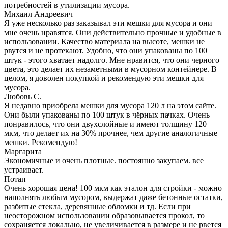
потребностей в утилизации мусора.
Михаил Андреевич
Я уже несколько раз заказывал эти мешки для мусора и они
мне очень нравятся. Они действительно прочные и удобные в
использовании. Качество материала на высоте, мешки не
рвутся и не протекают. Удобно, что они упакованы по 100
штук - этого хватает надолго. Мне нравится, что они черного
цвета, это делает их незаметными в мусорном контейнере. В
целом, я доволен покупкой и рекомендую эти мешки для
мусора.
Любовь С.
Я недавно приобрела мешки для мусора 120 л на этом сайте.
Они были упакованы по 100 штук в чёрных пачках. Очень
понравилось, что они двухслойные и имеют толщину 120
мкм, что делает их на 30% прочнее, чем другие аналогичные
мешки. Рекомендую!
Маргарита
Экономичные и очень плотные. постоянно закупаем. все
устраивает.
Потап
Очень хорошая цена! 100 мкм как эталон для стройки - можно
наполнять любым мусором, выдержат даже бетонные остатки,
разбитые стекла, деревянные обломки и тд. Если при
неосторожном использовании образовывается прокол, то
сохраняется локально, не увеличивается в размере и не рвется