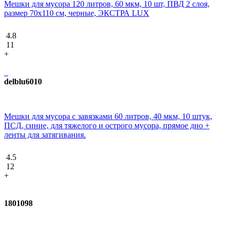
Мешки для мусора 120 литров, 60 мкм, 10 шт, ПВД 2 слоя,
размер 70х110 см, черные, ЭКСТРА LUX
4.8
11
+
delblu6010
Мешки для мусора с завязками 60 литров, 40 мкм, 10 штук,
ПCД, синие, для тяжелого и острого мусора, прямое дно +
ленты для затягивания.
4.5
12
+
1801098