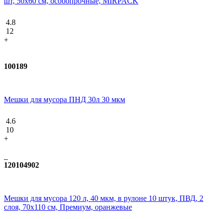
шт, 50х60 см, особопрочные, MIRPACK
4.8
12
+
100189
Мешки для мусора ПНД 30л 30 мкм
4.6
10
+
120104902
Мешки для мусора 120 л, 40 мкм, в рулоне 10 штук, ПВД, 2
слоя, 70x110 см, Премиум, оранжевые