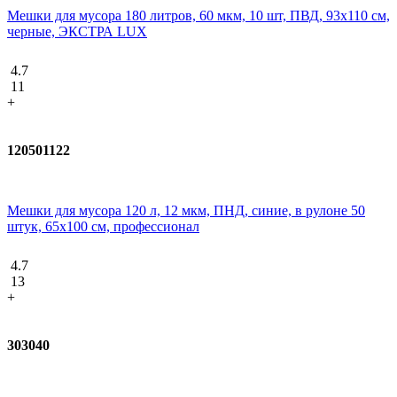
Мешки для мусора 180 литров, 60 мкм, 10 шт, ПВД, 93х110 см,
черные, ЭКСТРА LUX
4.7
11
+
120501122
Мешки для мусора 120 л, 12 мкм, ПНД, синие, в рулоне 50
штук, 65х100 см, профессионал
4.7
13
+
303040