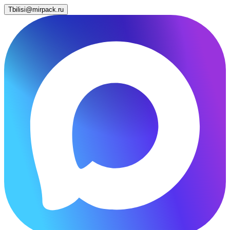
Tbilisi@mirpack.ru