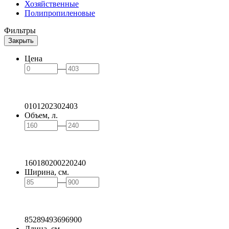
Хозяйственные
Полипропиленовые
Фильтры
Закрыть
Цена
—
0
101
202
302
403
Объем, л.
—
160
180
200
220
240
Ширина, см.
—
85
289
493
696
900
Длина, см.