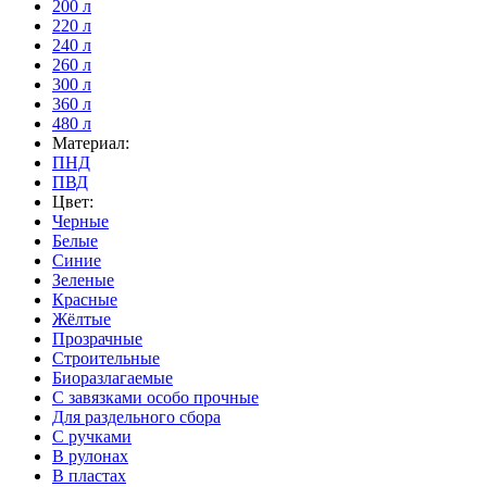
200 л
220 л
240 л
260 л
300 л
360 л
480 л
Материал:
ПНД
ПВД
Цвет:
Черные
Белые
Синие
Зеленые
Красные
Жёлтые
Прозрачные
Строительные
Биоразлагаемые
С завязками особо прочные
Для раздельного сбора
С ручками
В рулонах
В пластах