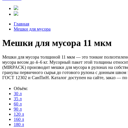
Главная
Мешки для мусора
Мешки для мусора 11 мкм
Мешки для мусора толщиной 11 мкм — это тонкие полиэтиленов
мусора весом до 4–6 кг. Мусорный пакет этой толщины относи
(MIRPACK) производит мешки для мусора в рулонах на собств
гранулы первичного сырья до готового рулона с донным швом 
ГОСТ 12302 и СанПиН. Каталог доступен на сайте, заказ — по
Объём:
30 л
35 л
60 л
90 л
120 л
160 л
180 л