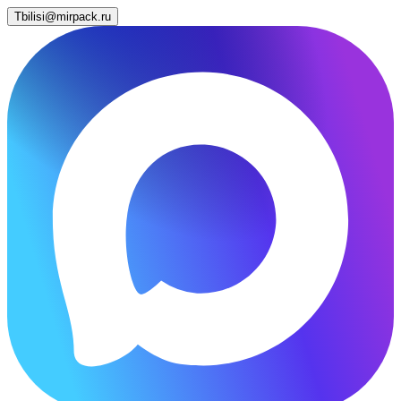
Tbilisi@mirpack.ru