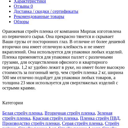
Характеристики
Отзывы
0
Доставка / скидки / сертификаты
Рекомендованные товары
Обзоры
Оранжевая стрейч пленка от компании Мирпак изготовлена
из первичного сырья. Она прекрасно тянется и скрывает
Ваши грузы от посторонних глаз. В отличие от более дешевой
вторички она имеет отличную клейкость и не имеет
вкраплений. Она используется для упаковки любых изделий.
Пленка применяется для упаковки паллет с различными
грузами, для осуществления офисного и квартирного
переезда. 1,2 кг удобно лежит в руке, но имеет более высокую
стоимость за погонный метр, чем стрейч пленка 2 кг, ширина
500 мм отлично подойдет для упаковки любых товаров, а
толщина 23 мкм используется для сверхтяжелых изделий с
острыми краями.
Категории
Белая стрейч пленка
,
Вторичная стрейч пленка
,
Зеленая
стрейч пленка
,
Красная стрейч пленка
,
Пленка стрейч ПВД
,
Производство стрейч пленки
,
Серая стрейч пленка
,
Стрейч