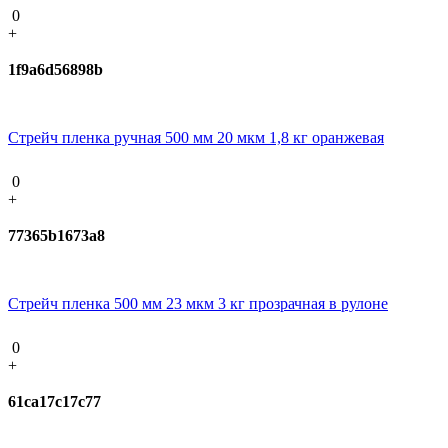
0
+
1f9a6d56898b
Стрейч пленка ручная 500 мм 20 мкм 1,8 кг оранжевая
0
+
77365b1673a8
Стрейч пленка 500 мм 23 мкм 3 кг прозрачная в рулоне
0
+
61ca17c17c77