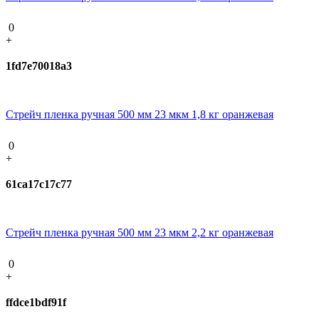
0
+
1fd7e70018a3
Стрейч пленка ручная 500 мм 23 мкм 1,8 кг оранжевая
0
+
61ca17c17c77
Стрейч пленка ручная 500 мм 23 мкм 2,2 кг оранжевая
0
+
ffdce1bdf91f