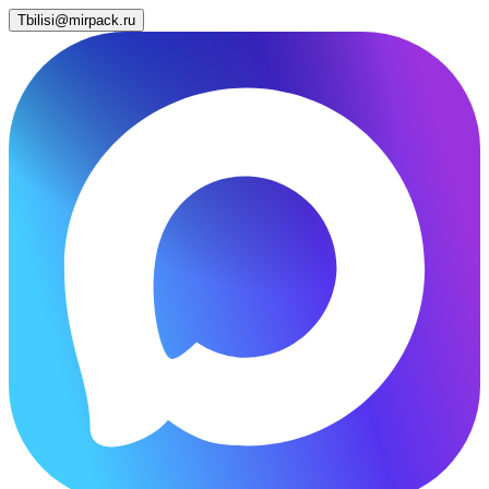
Tbilisi@mirpack.ru