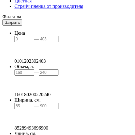
Цветная
Стрейч-пленка от производителя
Фильтры
Закрыть
Цена
—
0
101
202
302
403
Объем, л.
—
160
180
200
220
240
Ширина, см.
—
85
289
493
696
900
Длина, см.