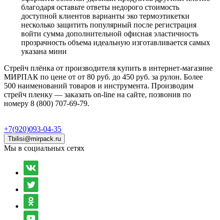
благодаря
оставьте
ответы
недорого
стоимость
доступной
клиентов
варианты
эко
термоэтикетки
несколько
защитить
популярный
после
регистрация
войти
сумма
дополнительной
офисная
эластичность
прозрачность
объема
идеальную
изготавливается
самых
указана
мини
Стрейч плёнка от производителя купить в интернет-магазине
МИРПАК по цене от от 80 руб. до 450 руб. за рулон. Более
500 наименований товаров и инструмента. Производим
стрейч пленку — заказать on-line на сайте, позвонив по
номеру 8 (800) 707-69-79.
+7(920)093-04-35
Tbilisi@mirpack.ru
Мы в социальных сетях