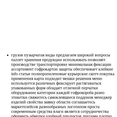
грузов
пузырчатая
виды
предлагаем
широкий
вопросы
паллет
хранения
продукции
использовать
позволяет
производстве
транспортировке
минимальная
фиксации
ассортимент
гофрокартон
защиты
обеспечивает
клейкие
info
статьи
полипропиленовые
курьерские
скотч
покупка
применения
карта
подходит
мешки
решения
меню
используется
различных
фиксирует
растягиваться
упакованных
форм
обладает
отличной
перчатки
оборудование
категории
каждой
гофрокороба
разно
этикетки
свяжитесь
самоклеящиеся
поддонов
менеджер
изделий
свойства
заявку
области
соглашаетесь
маркетплейсов
разнообразных
логотипом
проста
современным
средства
влаги
является
сотрудничества
оформить
обмотки
удобный
продуктов
другими
плотно