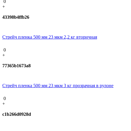
0
+
43398b4ffb26
Стрейч пленка 500 мм 23 мкм 2,2 кг вторичная
0
+
77365b1673a8
Стрейч пленка 500 мм 23 мкм 3 кг прозрачная в рулоне
0
+
c1b266d0928d