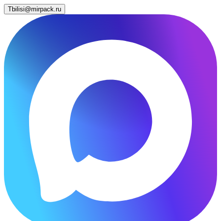
Tbilisi@mirpack.ru