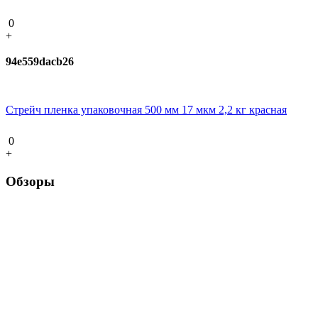
0
+
94e559dacb26
Стрейч пленка упаковочная 500 мм 17 мкм 2,2 кг красная
0
+
Обзоры