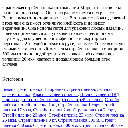
Оранжевая стрейч пленка от компании Мирпак изготовлена
из первичного сырья. Она прекрасно тянется и скрывает
Ваши грузы от посторонних глаз. В отличие от более дешевой
вторички она имеет отличную клейкость и не имеет
вкраплений. Она используется для упаковки любых изделий.
Пленка применяется для упаковки паллет с различными
грузами, для осуществления офисного и квартирного
переезда. 2,2 кг удобно лежит в руке, но имеет более высокую
стоимость за погонный метр, чем стрейч пленка 2 кг, ширина
500 мм отлично подойдет для упаковки любых товаров, а
толщины 20 мкм хватает в подавляющем большинстве
случаев.
Категории
Белая стрейч пленка
,
Вторичная стрейч пленка
,
Зеленая
стрейч пленка
,
Красная стрейч пленка
,
Пленка стрейч ПВД
,
Производство стрейч пленки
,
Серая стрейч пленка
,
Стрейч
плёнка
,
Стрейч пленка 1 кг
,
Стрейч пленка 1 сорт
,
Стрейч
пленка 17 мкм
,
Стрейч пленка 2 кг
,
Стрейч пленка 2 сорт
,
Стрейч пленка 20 мкм
,
Стрейч пленка 23 мкм
,
Стрейч пленка
25 мкм
,
Стрейч пленка 3 кг
,
Стрейч пленка 300 м
,
Стрейч
пленка 450 мм
,
Стрейч пленка 500 мм
,
Стрейч пленка 500 мм