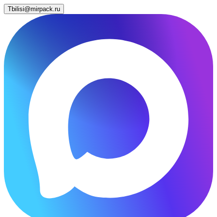
Tbilisi@mirpack.ru