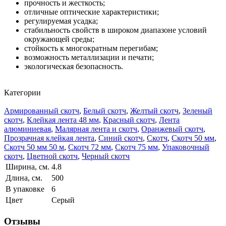
прочность и жесткость;
отличные оптические характеристики;
регулируемая усадка;
стабильность свойств в широком диапазоне условий
окружающей среды;
стойкость к многократным перегибам;
возможность металлизации и печати;
экологическая безопасность.
Категории
Армированный скотч
,
Белый скотч
,
Желтый скотч
,
Зеленый
скотч
,
Клейкая лента 48 мм
,
Красный скотч
,
Лента
алюминиевая
,
Малярная лента и скотч
,
Оранжевый скотч
,
Прозрачная клейкая лента
,
Синий скотч
,
Скотч
,
Скотч 50 мм
,
Скотч 50 мм 50 м
,
Скотч 72 мм
,
Скотч 75 мм
,
Упаковочный
скотч
,
Цветной скотч
,
Черный скотч
Ширина, см.
4.8
Длина, см.
500
В упаковке
6
Цвет
Серый
Отзывы