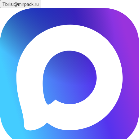
Tbilisi@mirpack.ru