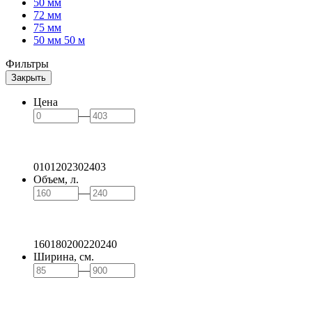
50 мм
72 мм
75 мм
50 мм 50 м
Фильтры
Закрыть
Цена
—
0
101
202
302
403
Объем, л.
—
160
180
200
220
240
Ширина, см.
—