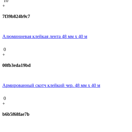
10
+
7f39b824b9c7
Алюминиевая клейкая лента 48 мм х 40 м
0
+
00fb3eda19bd
Армированный скотч клейкий чер. 48 мм х 40 м
0
+
b6b5f68fae7b