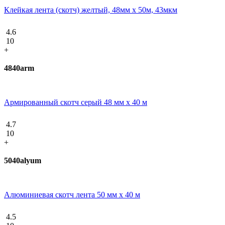
Клейкая лента (скотч) желтый, 48мм х 50м, 43мкм
4.6
10
+
4840arm
Армированный скотч серый 48 мм х 40 м
4.7
10
+
5040alyum
Алюминиевая скотч лента 50 мм х 40 м
4.5