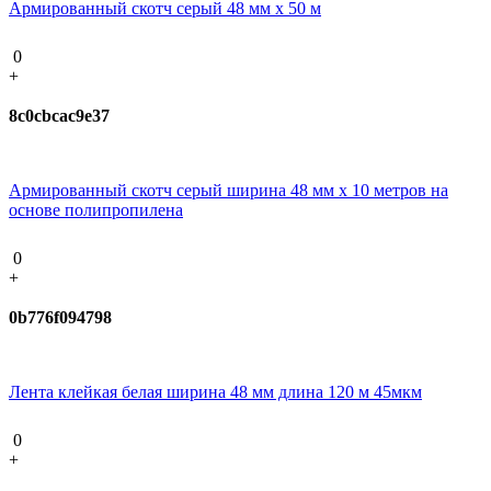
Армированный скотч серый 48 мм х 50 м
0
+
8c0cbcac9e37
Армированный скотч серый ширина 48 мм х 10 метров на
основе полипропилена
0
+
0b776f094798
Лента клейкая белая ширина 48 мм длина 120 м 45мкм
0
+