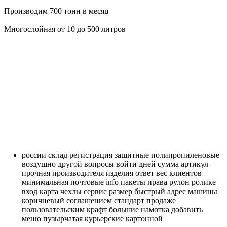
Производим 700 тонн в месяц
Многослойная от 10 до 500 литров
россии
склад
регистрация
защитные
полипропиленовые
воздушно
другой
вопросы
войти
дней
сумма
артикул
прочная
производителя
изделия
ответ
вес
клиентов
минимальная
почтовые
info
пакеты
права
рулон
ролике
вход
карта
чехлы
сервис
размер
быстрый
адрес
машины
коричневый
соглашением
стандарт
продаже
пользовательским
крафт
большие
намотка
добавить
меню
пузырчатая
курьерские
картонной