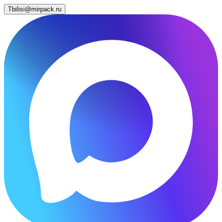
Tbilisi@mirpack.ru