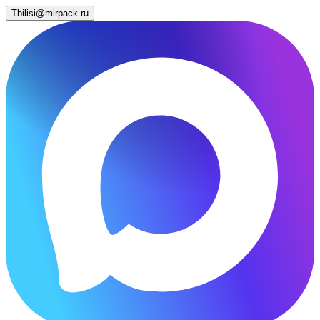
Tbilisi@mirpack.ru