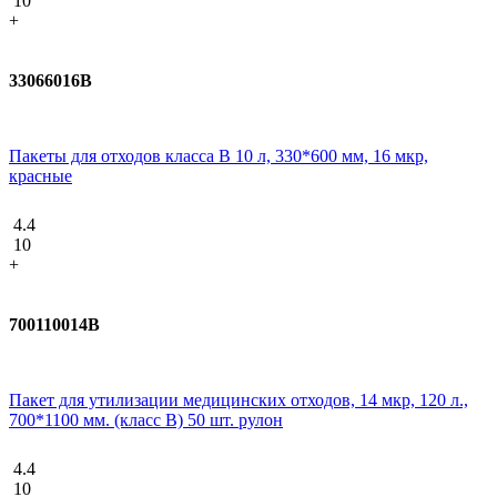
10
+
33066016В
Пакеты для отходов класса В 10 л, 330*600 мм, 16 мкр,
красные
4.4
10
+
700110014В
Пакет для утилизации медицинских отходов, 14 мкр, 120 л.,
700*1100 мм. (класс В) 50 шт. рулон
4.4
10