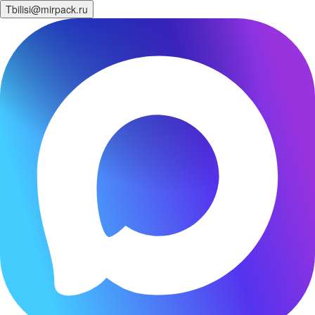
Tbilisi@mirpack.ru