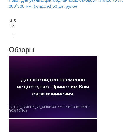
800*900 мм. (класс А) 50 шт. рулон
4.5
10
+
Обзоры