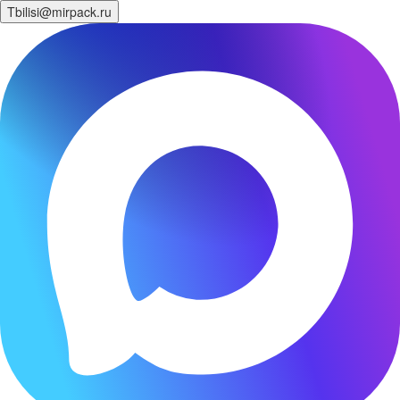
Tbilisi@mirpack.ru