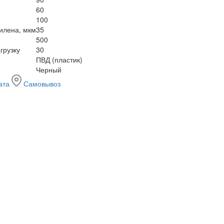
60
100
илена, мкм
35
500
грузку
30
ПВД (пластик)
Черный
ата
Самовывоз