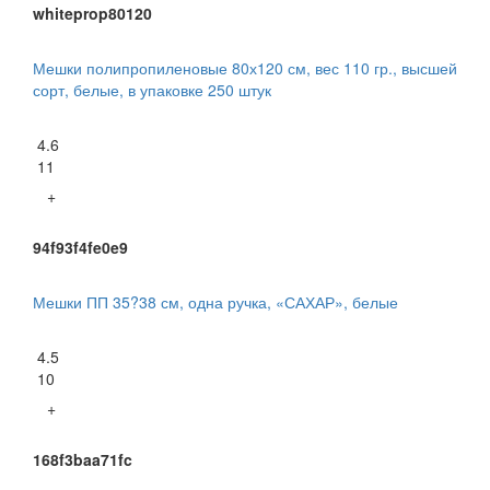
whiteprop80120
Мешки полипропиленовые 80х120 см, вес 110 гр., высшей
сорт, белые, в упаковке 250 штук
4.6
11
+
94f93f4fe0e9
Мешки ПП 35?38 см, одна ручка, «САХАР», белые
4.5
10
+
168f3baa71fc