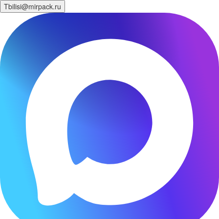
Tbilisi@mirpack.ru