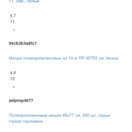
11, лам., белые
4.7
11
+
94cb3b3a8fc7
Мешки полипропиленовые на 10 кг ПП 35?53 см, белые
4.6
12
+
zelprop4677
Полипропиленовые мешки 46х77 см, 500 шт. серые
глухая горловина