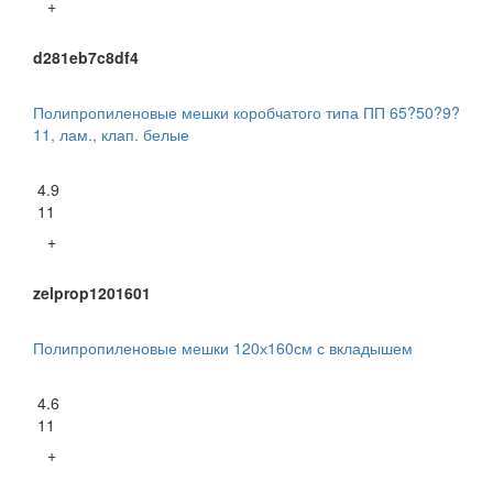
+
d281eb7c8df4
Полипропиленовые мешки коробчатого типа ПП 65?50?9?
11, лам., клап. белые
4.9
11
+
zelprop1201601
Полипропиленовые мешки 120х160см с вкладышем
4.6
11
+