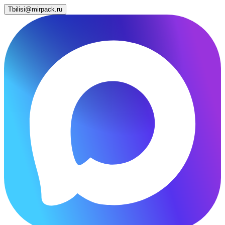
Tbilisi@mirpack.ru