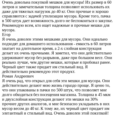
Очень довольна покупкой мешков для мусора! Их размер в 60
литров и замечательная толщина позволяют использовать их
даже для тяжелых нагрузок до 40 кг. Они прочные и хорошо
справляются с задачей утилизации мусора. Кроме того, пачка
в 500 штук дает возможность долго не беспокоиться о закупке.
Рекомендую всем, кто ищет надежные и прочные мешки для
мусора.
Егор
Я очень доволен этими мешками для мусора. Они идеально
подходят для домашнего использования - емкость в 60 литров
хватает на длительное время, а 2-х слойная конструкция
делает их очень прочными. Я заметил, что они действительно
удерживают мусор без разрывов, даже при большом весе. Они
реально лучше, чем другие мешки, которые я пробовал ранее.
Черный цвет также придает им стильный вид. Я
действительно рекомендую этот продукт.
Роман Андреевич
Я очень рад, что открыл для себя эти мешки для мусора. Они
действительно делают мою жизнь гораздо проще. Я ценю то,
что они упакованы в пачки по 500 штук, что позволяет мне
долго обходиться без посещения магазина. Толщина в 45 мкм
и двухслойная конструкция делают эти мешки на 30%
прочнее других аналогов, и мне безопасно укладывать в них
мусор весом до 40 кг. К тому же, их черный цвет придает им
элегантный и стильный вид. Очень доволен этой покупкой!