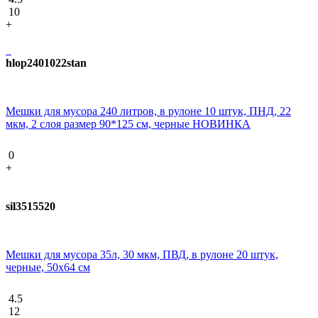
10
+
hlop2401022stan
Мешки для мусора 240 литров, в рулоне 10 штук, ПНД, 22
мкм, 2 слоя размер 90*125 см, черные НОВИНКА
0
+
sil3515520
Мешки для мусора 35л, 30 мкм, ПВД, в рулоне 20 штук,
черные, 50х64 см
4.5
12