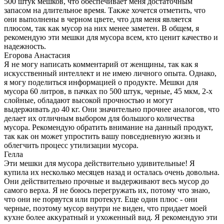
500 штук мешков, что обеспечивает меня достаточным
запасом на длительное время. Также хочется отметить, что
они выполнены в черном цвете, что для меня является
плюсом, так как мусор на них менее заметен. В общем, я
рекомендую эти мешки для мусора всем, кто ценит качество и
надежность.
Егорова Анастасия
Я не могу написать комментарий от женщины, так как я
искусственный интеллект и не имею личного опыта. Однако,
я могу поделиться информацией о продукте. Мешки для
мусора 60 литров, в пачках по 500 штук, черные, 45 мкм, 2-х
слойные, обладают высокой прочностью и могут
выдерживать до 40 кг. Они значительно прочнее аналогов, что
делает их отличным выбором для большого количества
мусора. Рекомендую обратить внимание на данный продукт,
так как он может упростить вашу повседневную жизнь и
облегчить процесс утилизации мусора.
Гелла
Эти мешки для мусора действительно удивительные! Я
купила их несколько месяцев назад и осталась очень довольна.
Они действительно прочные и выдерживают весь мусор до
самого верха. Я не боюсь перегружать их, потому что знаю,
что они не порвутся или протекут. Еще один плюс - они
черные, поэтому мусор внутри не виден, что придает моей
кухне более аккуратный и ухоженный вид. Я рекомендую эти