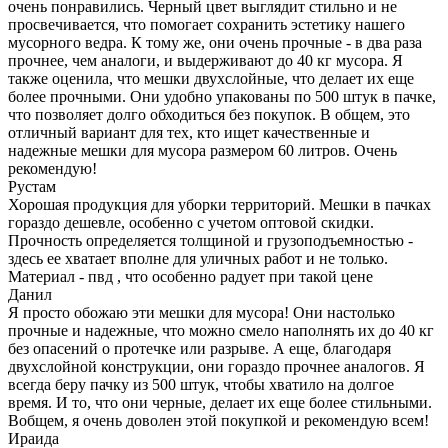
очень понравились. Черный цвет выглядит стильно и не
просвечивается, что помогает сохранить эстетику нашего
мусорного ведра. К тому же, они очень прочные - в два раза
прочнее, чем аналоги, и выдерживают до 40 кг мусора. Я
также оценила, что мешки двухслойные, что делает их еще
более прочными. Они удобно упакованы по 500 штук в пачке,
что позволяет долго обходиться без покупок. В общем, это
отличный вариант для тех, кто ищет качественные и
надежные мешки для мусора размером 60 литров. Очень
рекомендую!
Рустам
Хорошая продукция для уборки территорий. Мешки в пачках
гораздо дешевле, особенно с учетом оптовой скидки.
Прочность определяется толщиной и грузоподъемностью -
здесь ее хватает вполне для уличных работ и не только.
Материал - пвд , что особенно радует при такой цене
Данил
Я просто обожаю эти мешки для мусора! Они настолько
прочные и надежные, что можно смело наполнять их до 40 кг
без опасений о протечке или разрыве. А еще, благодаря
двухслойной конструкции, они гораздо прочнее аналогов. Я
всегда беру пачку из 500 штук, чтобы хватило на долгое
время. И то, что они черные, делает их еще более стильными.
Вобщем, я очень доволен этой покупкой и рекомендую всем!
Ираида