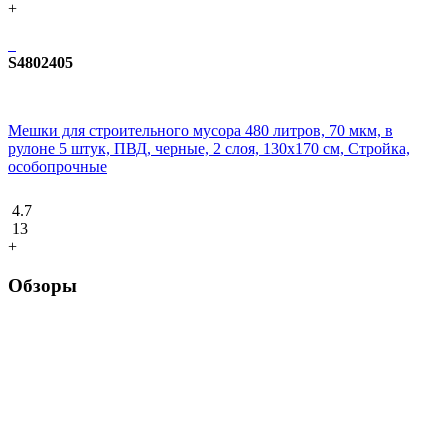
+
S4802405
Мешки для строительного мусора 480 литров, 70 мкм, в
рулоне 5 штук, ПВД, черные, 2 слоя, 130x170 см, Стройка,
особопрочные
4.7
13
+
Обзоры