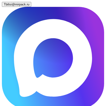
Tbilisi@mirpack.ru