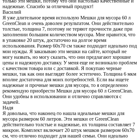
только эти мешки, потому что они настолько качественные и
надежные. Спасибо за отличный продукт!
Василий
Я уже длительное время использую Мешки для мусора 60 л
GreenClean и очень доволен результатом. Они действительно
толстые, толщина 7, поэтому не теряют прочности даже при
заполнении большим количеством мусора. Мне нравится, что
в упаковке 20 штук, достаточно на долгое время
использования. Размер 60х70 см также подходит идеально под
мои нужды. Я заказываю эти мешки на сайте, который не
могу назвать, но могу сказать, что они предлагают хорошие
цены и надежную доставку. У меня еще не возникало проблем
с качеством товара или с доставкой. Я покупаю черные
мешки, так как они выглядят более эстетично. Толщина 6 мкм
вполне достаточна для моих потребностей. Если вы ищете
надежные и прочные мешки для мусора, то я определенно
рекомендую приобрести Мешки для мусора 60 л GreenClean.
Они удобны в использовании и отлично справляются с
задачей.
Надя
Я довольна, что наконец-то нашла идеальные мешки для
мусора размером 60 литров. Эти мешки от GreenClean
действительно толстые и надежные, их толщина составляет 7
микрон. Комплект включает 20 штук мешков размером 60х70
см, что отлично подходит для нашей семьи. Они идеально