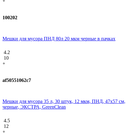
+
100202
Мешки для мусора ПНД 80л 20 мкм черные в пачках
4.2
10
+
af50551062c7
Мешки для мусора 35 л, 30 штук, 12 мкм, ПНД, 47х57 см,
черные, ЭКСТРА, GreenClean
4.5
12
+