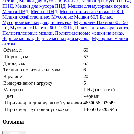
литров
,
Мешки для мусора в рулонах
,
Мешки для мусора ПВД
ПНД
,
Мешки для мусора ПНД
,
Мешки для мусорных корзин
,
Мешки ПВД
,
Мешки ПНД
,
Мешки полиэтиленовые ГОСТ
,
Мешки хозяйственные
,
Мусорные Мешки 60Л Белые
,
Мусорные мешки для диспенсера
,
Мусорные Пакеты 60 л 50
шт
,
Мусорные Пакеты 60Л 100Шт
,
Пакеты для мусора в авто
,
Полиэтиленовые мешки
,
Полиэтиленовые мешки на заказ
,
Черные мешки
,
Черные мешки для мусора
,
Мусорные мешки
оптом
Объем, л.
60
Ширина, см.
57
Длина, см.
67
Толщина полиэтилена, мкм
6
В рулоне
20
Выдерживают нагрузку
5
Материал
ПНД (пластик)
Цвет
Черный
Штрих-код индивидуальной упаковки
4650056202949
Штрих-код групповой упаковки
14650056202946
Отзывы