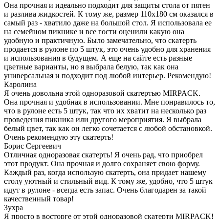
Она прочная и идеально подходит для защиты стола от пятен
и разлива жидкостей. К тому же, размер 110х180 см оказался в
самый раз - хватило даже на большой стол. Я использовала ее
на семейном пикнике и все гости оценили какую она
удобную и практичную. Было замечательно, что скатерть
продается в рулоне по 5 штук, это очень удобно для хранения
и использования в будущем. А еще на сайте есть разные
цветные варианты, но я выбрала белую, так как она
универсальная и подходит под любой интерьер. Рекомендую!
Каролина
Я очень довольна этой одноразовой скатертью MIRPACK.
Она прочная и удобная в использовании. Мне понравилось то,
что в рулоне есть 5 штук, так что их хватит на несколько раз
проведения пикника или другого мероприятия. Я выбрала
белый цвет, так как он легко сочетается с любой обстановкой.
Очень рекомендую эту скатерть!
Борис Сергеевич
Отличная одноразовая скатерть! Я очень рад, что приобрел
этот продукт. Она прочная и долго сохраняет свою форму.
Каждый раз, когда использую скатерть, она придает нашему
столу уютный и стильный вид. К тому же, удобно, что 5 штук
идут в рулоне - всегда есть запас. Очень благодарен за такой
качественный товар!
Зухра
Я просто в восторге от этой одноразовой скатерти MIRPACK!