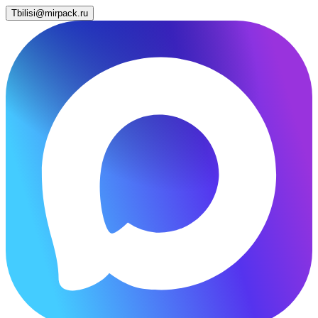
Tbilisi@mirpack.ru