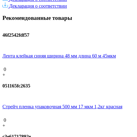
Декларация о соответствии
Рекомендованные товары
46f2542fdf57
Лента клейкая синяя ширина 48 мм длина 60 м 45мкм
0
+
051165fc2635
Стрейч пленка упаковочная 500 мм 17 мкм 1,2кг красная
0
+
c3e61717892e