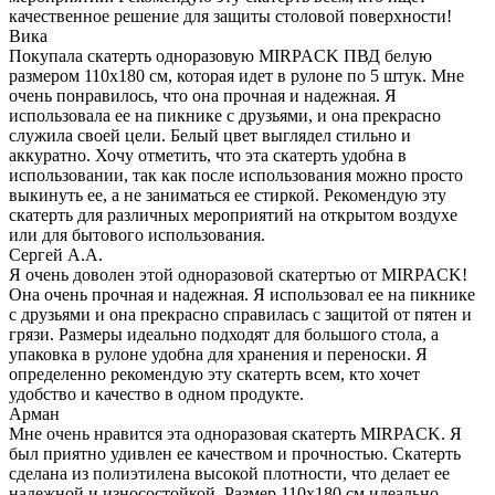
качественное решение для защиты столовой поверхности!
Вика
Покупала скатерть одноразовую MIRPACK ПВД белую
размером 110х180 см, которая идет в рулоне по 5 штук. Мне
очень понравилось, что она прочная и надежная. Я
использовала ее на пикнике с друзьями, и она прекрасно
служила своей цели. Белый цвет выглядел стильно и
аккуратно. Хочу отметить, что эта скатерть удобна в
использовании, так как после использования можно просто
выкинуть ее, а не заниматься ее стиркой. Рекомендую эту
скатерть для различных мероприятий на открытом воздухе
или для бытового использования.
Сергей А.А.
Я очень доволен этой одноразовой скатертью от MIRPACK!
Она очень прочная и надежная. Я использовал ее на пикнике
с друзьями и она прекрасно справилась с защитой от пятен и
грязи. Размеры идеально подходят для большого стола, а
упаковка в рулоне удобна для хранения и переноски. Я
определенно рекомендую эту скатерть всем, кто хочет
удобство и качество в одном продукте.
Арман
Мне очень нравится эта одноразовая скатерть MIRPACK. Я
был приятно удивлен ее качеством и прочностью. Скатерть
сделана из полиэтилена высокой плотности, что делает ее
надежной и износостойкой. Размер 110х180 см идеально