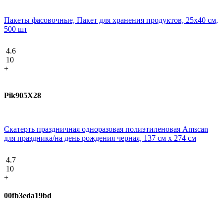
Пакеты фасовочные, Пакет для хранения продуктов, 25х40 см,
500 шт
4.6
10
+
Pik905X28
Скатерть праздничная одноразовая полиэтиленовая Amscan
для праздника/на день рождения черная, 137 см х 274 см
4.7
10
+
00fb3eda19bd