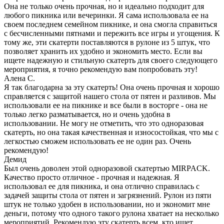
Она не только очень прочная, но и идеально подходит для
любого пикника или вечеринки. Я сама использовала ее на
своем последнем семейном пикнике, и она смогла справиться
с бесчисленными пятнами и пережить все игры и угощения. К
тому же, эти скатерти поставляются в рулоне из 5 штук, что
позволяет хранить их удобно и экономить место. Если вы
ищете надежную и стильную скатерть для своего следующего
мероприятия, я точно рекомендую вам попробовать эту!
Алена С.
Я так благодарна за эту скатерть! Она очень прочная и хорошо
справляется с защитой нашего стола от пятен и разливов. Мы
использовали ее на пикнике и все были в восторге - она не
только легко разматывается, но и очень удобна в
использовании. Не могу не отметить, что это одноразовая
скатерть, но она такая качественная и износостойкая, что мы с
легкостью сможем использовать ее не один раз. Очень
рекомендую!
Демид
Был очень доволен этой одноразовой скатертью MIRPACK.
Качество просто отличное - прочная и надежная. Я
использовал ее для пикника, и она отлично справилась с
задачей защиты стола от пятен и загрязнений. Рулон из пяти
штук не только удобен в использовании, но и экономит мне
деньги, потому что одного такого рулона хватает на несколько
мероприятий. Рекомендую эту скатерть всем, кто ищет