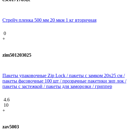
Стрейч пленка 500 мм 20 мкм 1 кг вторичная
0
+
zim501203025
Пакеты упаковочные Zip Lock / пакеты с замком 20х25 см /
пакеты фасовочные 100 шт / прозрачные пакетики зип лок /
пакеты с застежкой / пакеты для заморозки / гриппер
4.6
10
+
zav5003