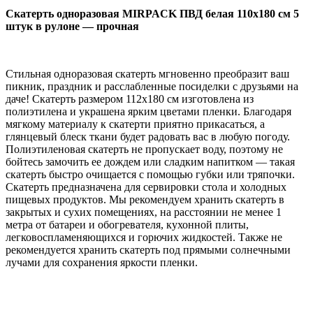
Скатерть одноразовая MIRPACK ПВД белая 110х180 см 5
штук в рулоне — прочная
Стильная одноразовая скатерть мгновенно преобразит ваш
пикник, праздник и расслабленные посиделки с друзьями на
даче! Скатерть размером 112х180 см изготовлена из
полиэтилена и украшена ярким цветами пленки. Благодаря
мягкому материалу к скатерти приятно прикасаться, а
глянцевый блеск ткани будет радовать вас в любую погоду.
Полиэтиленовая скатерть не пропускает воду, поэтому не
бойтесь замочить ее дождем или сладким напитком — такая
скатерть быстро очищается с помощью губки или тряпочки.
Скатерть предназначена для сервировки стола и холодных
пищевых продуктов. Мы рекомендуем хранить скатерть в
закрытых и сухих помещениях, на расстоянии не менее 1
метра от батареи и обогревателя, кухонной плиты,
легковоспламеняющихся и горючих жидкостей. Также не
рекомендуется хранить скатерть под прямыми солнечными
лучами для сохранения яркости пленки.