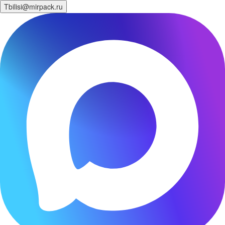
Tbilisi@mirpack.ru