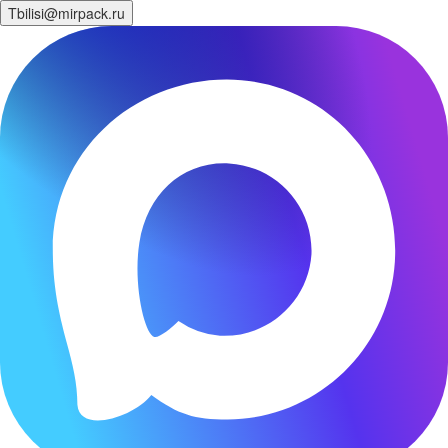
Tbilisi@mirpack.ru