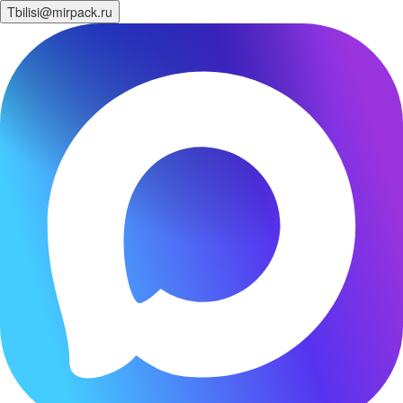
Tbilisi@mirpack.ru