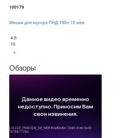
100179
Мешки для мусора ПНД 180л 10 мкм
4.5
10
+
Обзоры