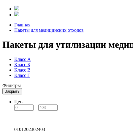
Главная
Пакеты для медицинских отходов
Пакеты для утилизации медиц
Класс А
Класс Б
Класс В
Класс Г
Фильтры
Закрыть
Цена
—
0
101
202
302
403