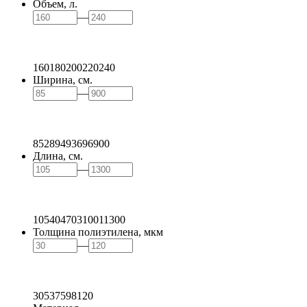
Объем, л.
—
160
180
200
220
240
Ширина, см.
—
85
289
493
696
900
Длина, см.
—
105
404
703
1001
1300
Толщина полиэтилена, мкм
—
30
53
75
98
120