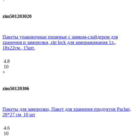
zim501203020
Пакеты упаковочные пищевые с замком-слайдером для
хранения и заморозки, zip lock для замораживания 1л.,
18х22см., 15шт.
4.8
10
+
zim50120306
Пакеты для заморозки, Пакет для хранения продуктов Paclan,
28*27 см, 10 шт
4.6
10