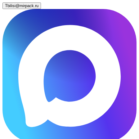
Tbilisi@mirpack.ru