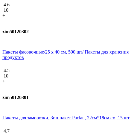
4.6
10
+
zim50120302
Пакеты фасовочные/25 х 40 см, 500 шт/ Пакеты для хранения
продуктов
4.5
10
+
zim50120301
Пакеты для заморозки, Зип пакет Paclan, 22см*18см см, 15 шт
4.7