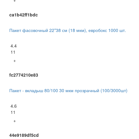
+
ca1b42ff1bdc
Пакет фасовочный 22*38 см (18 мкм), евробокс 1000 шт.
4.4
11
+
fc2774210e83
Пакет - вкладыш 80/100 30 мкм прозрачный (100/3000шт)
4.6
11
+
44e9189df5cd