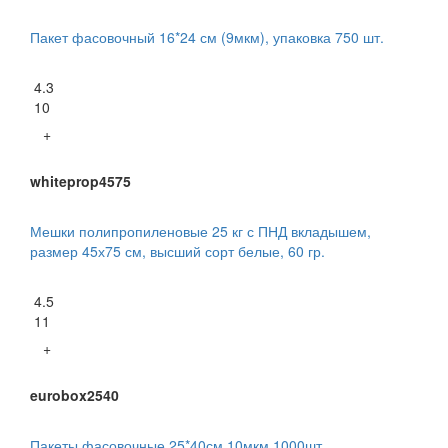
Пакет фасовочный 16*24 см (9мкм), упаковка 750 шт.
4.3
10
+
whiteprop4575
Мешки полипропиленовые 25 кг с ПНД вкладышем,
размер 45х75 см, высший сорт белые, 60 гр.
4.5
11
+
eurobox2540
Пакеты фасовочные 25*40см 10мкм 1000шт