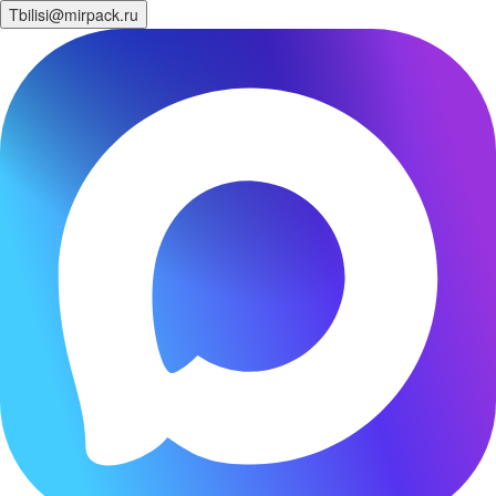
Tbilisi@mirpack.ru