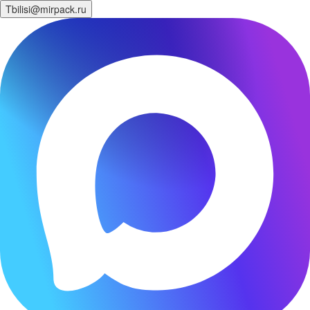
Tbilisi@mirpack.ru