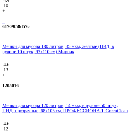
4.4
10
+
61709f58d57c
Мешки для мусора 180 литров, 35 мкм, желтые (ПВД, в
рулоне 10 штук, 93x110 см) Мирпак
4.6
13
+
1205016
Мешки для мусора 120 литров, 14 мкм, в рулоне 50 штук,
ПНД, прозрачные, 68х105 см, ПРОФЕССИОНАЛ, GreenClean
4.6
12