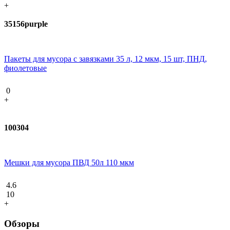
+
35156purple
Пакеты для мусора с завязками 35 л, 12 мкм, 15 шт, ПНД,
фиолетовые
0
+
100304
Мешки для мусора ПВД 50л 110 мкм
4.6
10
+
Обзоры