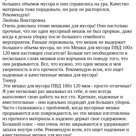
больших объемов мусора и они справились на ура. Качество
материала тоже порадовало, ни разу не распоролся.
Рекомендую!
Любовь Викторовна
Очень довольна этими мешками для мусора! Они настолько
прочные, что ни один мусорный мешок не был прорван, даже
когда я делала уборку после большого семейного
мероприятия. Раньше переживала, что мешок не выдержит
большого объема мусора, но эти Мешки для мусора ПВД 100л
120 мкм настоящие спасатели! Больше нет необходимости в
нескольких слоях мешков или ворчания по поводу того, что
они разрываются. Все, что нужно, это один мешок и моя
уверенность в его прочности. Рекомендую всем, кто ищет
надежные и качественные мешки для мусора!
Тимур
Эти мешки для мусора ПВД 100л 120 мкм - просто отличные!
Я уже несколько раз заказывал их себе, и они всегда
выполняют свою работу на все сто. Крепкие, надежные и
вместительные - они идеально подходят для больших уборок.
Часто сталкиваюсь с проблемой, когда мусорные мешки
прорываются или повреждаются, но эти мешки изготовлены
из прочного материала и надежно держат свое содержимое.
Большой плюс - они очень легко закрываются и удерживают
запахи внутри себя. Рекомендую всем, кто ищет надежные и
качественные мешки для мусора!