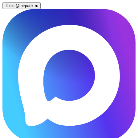
Tbilisi@mirpack.ru