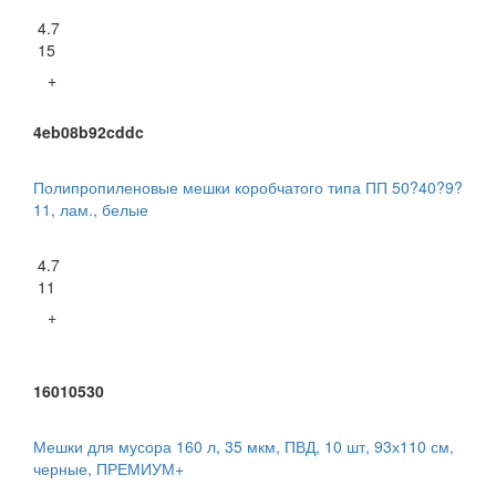
4.7
15
+
4eb08b92cddc
Полипропиленовые мешки коробчатого типа ПП 50?40?9?
11, лам., белые
4.7
11
+
16010530
Мешки для мусора 160 л, 35 мкм, ПВД, 10 шт, 93х110 см,
черные, ПРЕМИУМ+