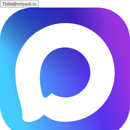
Tbilisi@mirpack.ru