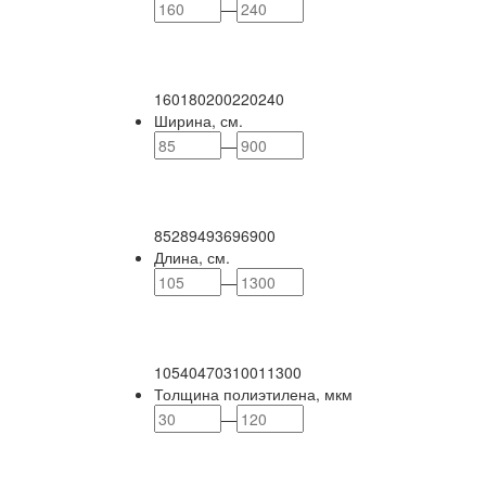
—
160
180
200
220
240
Ширина, см.
—
85
289
493
696
900
Длина, см.
—
105
404
703
1001
1300
Толщина полиэтилена, мкм
—