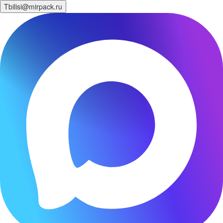
Tbilisi@mirpack.ru