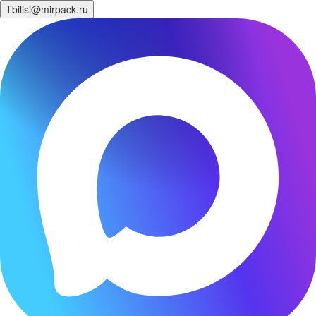
Tbilisi@mirpack.ru