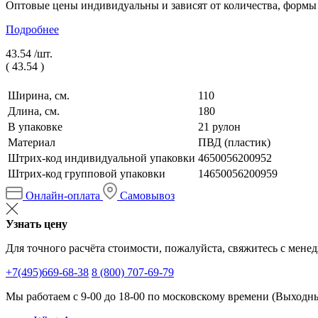
Оптовые цены индивидуальны и зависят от количества, формы
Подробнее
43.54 /
шт.
(
43.54
)
Ширина, см.
110
Длина, см.
180
В упаковке
21 рулон
Материал
ПВД (пластик)
Штрих-код индивидуальной упаковки
4650056200952
Штрих-код групповой упаковки
14650056200959
Онлайн-оплата
Самовывоз
Узнать цену
Для точного расчёта стоимости, пожалуйста, свяжитесь с мене
+7(495)669-68-38
8 (800) 707-69-79
Мы работаем с 9-00 до 18-00 по московскому времени (Выходные