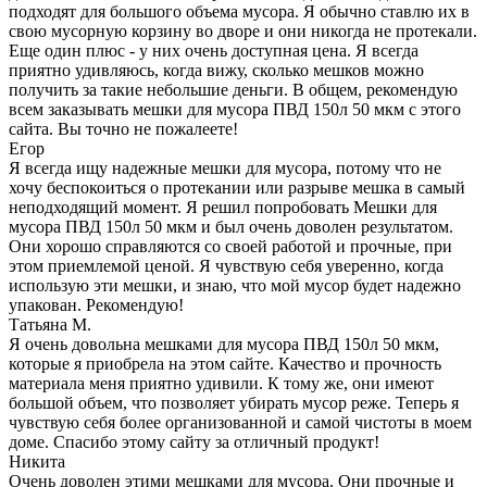
подходят для большого объема мусора. Я обычно ставлю их в
свою мусорную корзину во дворе и они никогда не протекали.
Еще один плюс - у них очень доступная цена. Я всегда
приятно удивляюсь, когда вижу, сколько мешков можно
получить за такие небольшие деньги. В общем, рекомендую
всем заказывать мешки для мусора ПВД 150л 50 мкм с этого
сайта. Вы точно не пожалеете!
Егор
Я всегда ищу надежные мешки для мусора, потому что не
хочу беспокоиться о протекании или разрыве мешка в самый
неподходящий момент. Я решил попробовать Мешки для
мусора ПВД 150л 50 мкм и был очень доволен результатом.
Они хорошо справляются со своей работой и прочные, при
этом приемлемой ценой. Я чувствую себя уверенно, когда
использую эти мешки, и знаю, что мой мусор будет надежно
упакован. Рекомендую!
Татьяна М.
Я очень довольна мешками для мусора ПВД 150л 50 мкм,
которые я приобрела на этом сайте. Качество и прочность
материала меня приятно удивили. К тому же, они имеют
большой объем, что позволяет убирать мусор реже. Теперь я
чувствую себя более организованной и самой чистоты в моем
доме. Спасибо этому сайту за отличный продукт!
Никита
Очень доволен этими мешками для мусора. Они прочные и