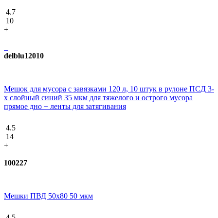
4.7
10
+
delblu12010
Мешок для мусора с завязками 120 л, 10 штук в рулоне ПCД 3-
х слойный синий 35 мкм для тяжелого и острого мусора
прямое дно + ленты для затягивания
4.5
14
+
100227
Мешки ПВД 50x80 50 мкм
4.5