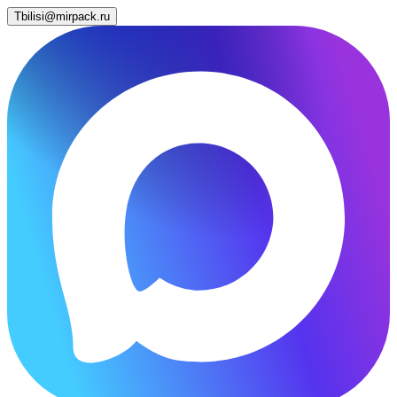
Tbilisi@mirpack.ru