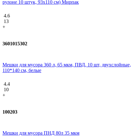
рулоне 10 штук, 93x110 см) Мирпак
4.6
13
+
3601015302
Мешки для мусора 360 л, 65 мкм, ПВД, 10 шт, двухслойные,
110*140 см, белые
4.4
10
+
100203
Мешки для мусора ПНД 80л 35 мкм