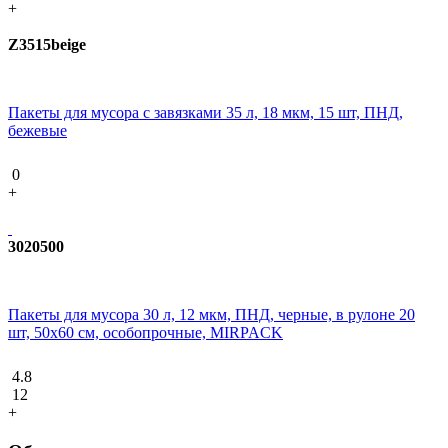
+
Z3515beige
Пакеты для мусора с завязками 35 л, 18 мкм, 15 шт, ПНД,
бежевые
0
+
3020500
Пакеты для мусора 30 л, 12 мкм, ПНД, черные, в рулоне 20
шт, 50х60 см, особопрочные, MIRPACK
4.8
12
+