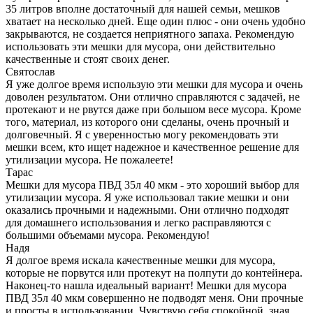
35 литров вполне достаточный для нашей семьи, мешков
хватает на несколько дней. Еще один плюс - они очень удобно
закрываются, не создается неприятного запаха. Рекомендую
использовать эти мешки для мусора, они действительно
качественные и стоят своих денег.
Святослав
Я уже долгое время использую эти мешки для мусора и очень
доволен результатом. Они отлично справляются с задачей, не
протекают и не рвутся даже при большом весе мусора. Кроме
того, материал, из которого они сделаны, очень прочный и
долговечный. Я с уверенностью могу рекомендовать эти
мешки всем, кто ищет надежное и качественное решение для
утилизации мусора. Не пожалеете!
Тарас
Мешки для мусора ПВД 35л 40 мкм - это хороший выбор для
утилизации мусора. Я уже использовал такие мешки и они
оказались прочными и надежными. Они отлично подходят
для домашнего использования и легко расправляются с
большими объемами мусора. Рекомендую!
Надя
Я долгое время искала качественные мешки для мусора,
которые не порвутся или протекут на полпути до контейнера.
Наконец-то нашла идеальный вариант! Мешки для мусора
ПВД 35л 40 мкм совершенно не подводят меня. Они прочные
и просты в использовании. Чувствую себя спокойной, зная,