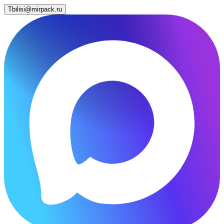
Tbilisi@mirpack.ru