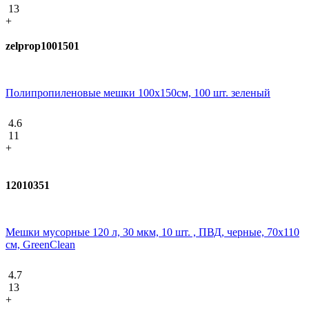
13
+
zelprop1001501
Полипропиленовые мешки 100х150см, 100 шт. зеленый
4.6
11
+
12010351
Мешки мусорные 120 л, 30 мкм, 10 шт. , ПВД, черные, 70х110
см, GreenClean
4.7
13
+