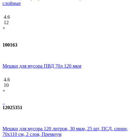
слойные
4.6
12
+
100163
Мешки для мусора ПВД 70л 120 мкм
4.6
10
+
12025351
Мешки для мусора 120 литров, 30 мкм, 25 шт, ПСД, синие,
70x110 см, 2 слоя, Премиум