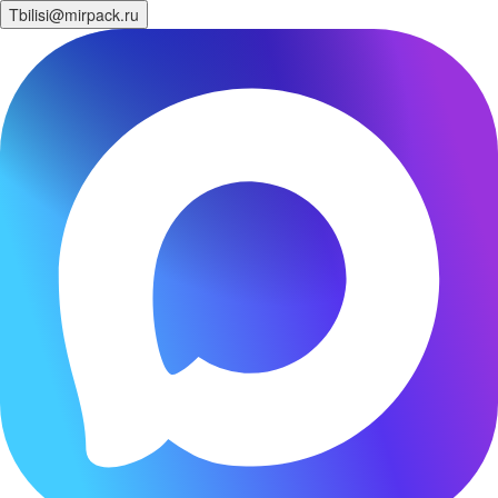
Tbilisi@mirpack.ru