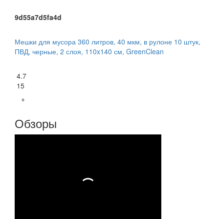
9d55a7d5fa4d
Мешки для мусора 360 литров, 40 мкм, в рулоне 10 штук,
ПВД, черные, 2 слоя, 110x140 см, GreenClean
4.7
15
+
Обзоры