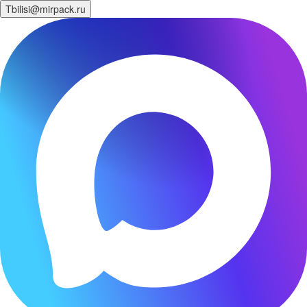
Tbilisi@mirpack.ru