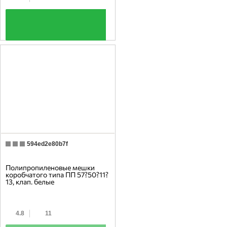
+
594ed2e80b7f
Полипропиленовые мешки
коробчатого типа ПП 57?50?11?
13, клап. белые
4.8
11