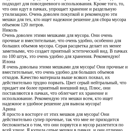
подходит для повседневного использования. Кроме того, то,
что они идут в пачках, упрощает хранение и раздельную
утилизацию. Очень доволен покупкой и рекомендую эти
мешки для тех, кто ищет надежное решение для сбора мусора
объемом 120 литров.
Николь
Очень доволен этими мешками для мусора. Они очень
прочные и вместительные, что очень удобно, особенно для
больших объемов мусора. Серая расцветка делает их менее
заметными, что создает приятный эстетический вид. В пачках
по 100 штук, это очень удобно для хранения. Рекомендую!
Илона
Я очень довольна этими мешками для мусора! Они прочные и
вместительные, что очень удобно для больших объемов
отходов. Качество материала выше всяких похвал, их
действительно трудно порвать. Цвет серый нейтральный, что
придает им более приятный внешний вид. Плюс, они
поставляются в пачках, что облегчает их хранение и
использование. Рекомендую эти мешки всем, кто ищет
надежное и удобное решение для вывоза мусора!
Арина
Я просто в восторге от этих мешков для мусора! Они
действительно супер прочные, так что мне не приходится
беспокоиться о том, что они порвутся и мусор разлетится по
всей улице. Я купила серые мешки в пачках, и они отлично