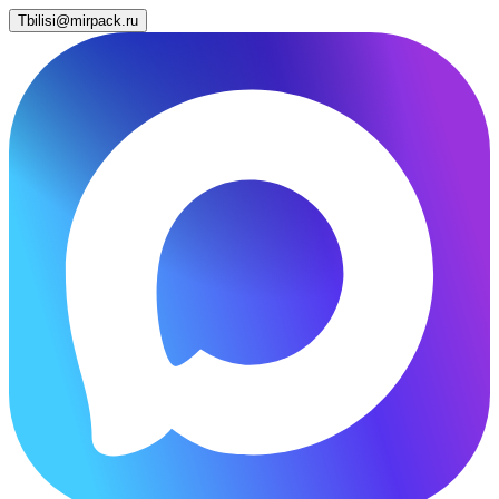
Tbilisi@mirpack.ru