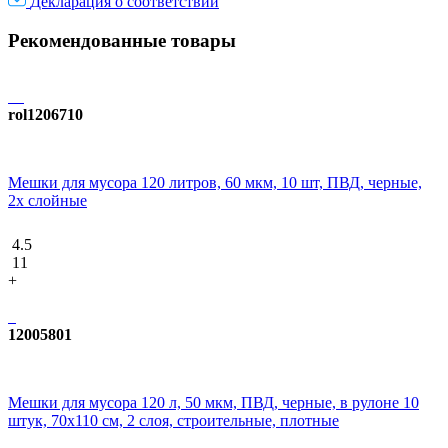
Декларация о соответствии
Рекомендованные товары
rol1206710
Мешки для мусора 120 литров, 60 мкм, 10 шт, ПВД, черные,
2х слойные
4.5
11
+
12005801
Мешки для мусора 120 л, 50 мкм, ПВД, черные, в рулоне 10
штук, 70x110 см, 2 слоя, строительные, плотные