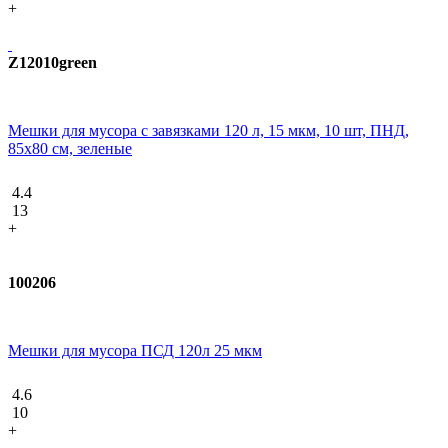
+
Z12010green
Мешки для мусора с завязками 120 л, 15 мкм, 10 шт, ПНД,
85х80 см, зеленые
4.4
13
+
100206
Мешки для мусора ПСД 120л 25 мкм
4.6
10
+