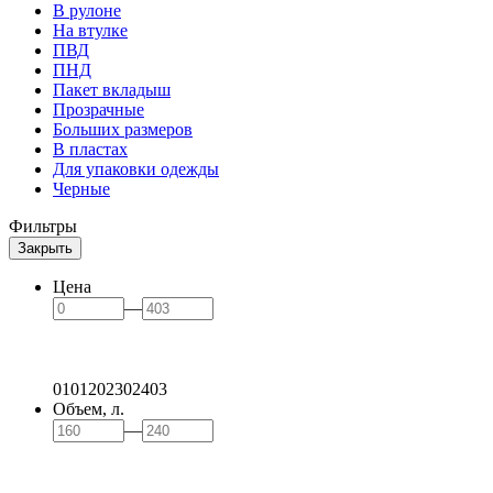
В рулоне
На втулке
ПВД
ПНД
Пакет вкладыш
Прозрачные
Больших размеров
В пластах
Для упаковки одежды
Черные
Фильтры
Закрыть
Цена
—
0
101
202
302
403
Объем, л.
—