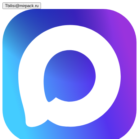
Tbilisi@mirpack.ru