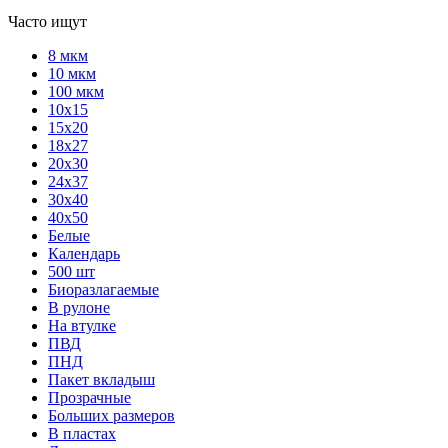
Часто ищут
8 мкм
10 мкм
100 мкм
10х15
15х20
18х27
20х30
24х37
30х40
40х50
Белые
Календарь
500 шт
Биоразлагаемые
В рулоне
На втулке
ПВД
ПНД
Пакет вкладыш
Прозрачные
Больших размеров
В пластах