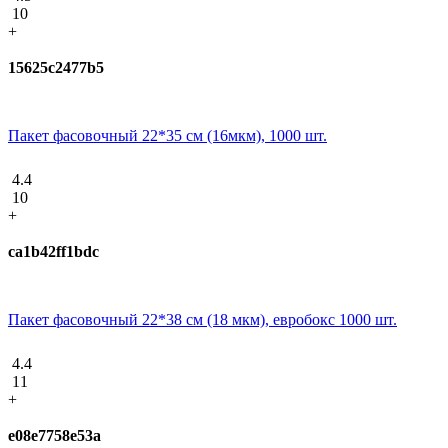
10
+
15625c2477b5
Пакет фасовочный 22*35 см (16мкм), 1000 шт.
4.4
10
+
ca1b42ff1bdc
Пакет фасовочный 22*38 см (18 мкм), евробокс 1000 шт.
4.4
11
+
e08e7758e53a