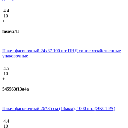
4.4
10
+
fasov241
Пакет фасовочный 24х37 100 шт ПНД синие хозяйственные
упаковочные
4.5
10
+
545563f13a4a
Пакет фасовочный 26*35 см (13мкм), 1000 шт. (ЭКСТРА)
4.4
10