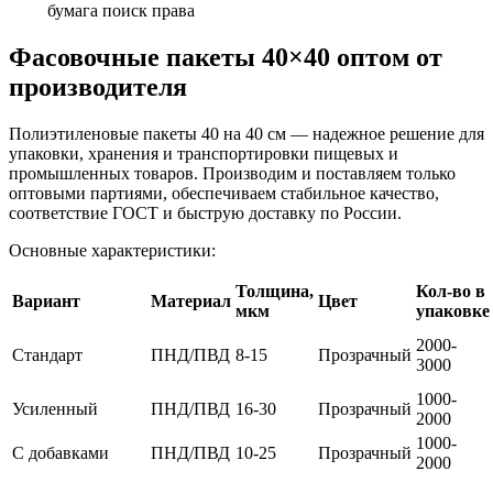
бумага
поиск
права
Фасовочные пакеты 40×40 оптом от
производителя
Полиэтиленовые пакеты 40 на 40 см — надежное решение для
упаковки, хранения и транспортировки пищевых и
промышленных товаров. Производим и поставляем только
оптовыми партиями, обеспечиваем стабильное качество,
соответствие ГОСТ и быструю доставку по России.
Основные характеристики:
Толщина,
Кол-во в
Вариант
Материал
Цвет
мкм
упаковке
2000-
Стандарт
ПНД/ПВД
8-15
Прозрачный
3000
1000-
Усиленный
ПНД/ПВД
16-30
Прозрачный
2000
1000-
С добавками
ПНД/ПВД
10-25
Прозрачный
2000