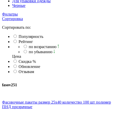
Для упаковки одежды
Черные
Фильтры
Сортировка
Сортировать по:
Популярность
Рейтинг
по возрастанию
по убыванию
Ценa
Скидка %
Обновление
Отзывам
fasov251
Фасовочные пакеты размер 25х40 количество 100 шт полимер
ПНД прозрачные