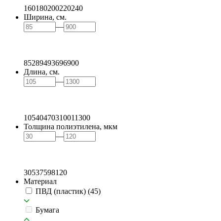
160
180
200
220
240
Ширина, см.
—
85
289
493
696
900
Длина, см.
—
105
404
703
1001
1300
Толщина полиэтилена, мкм
—
30
53
75
98
120
Материал
ПВД (пластик)
(45)
Бумага