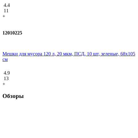
4.4
11
+
12010225
Мешки для мусора 120 л, 20 мкм, ПСД, 10 шт, зеленые, 68х105
см
4.9
13
+
Обзоры