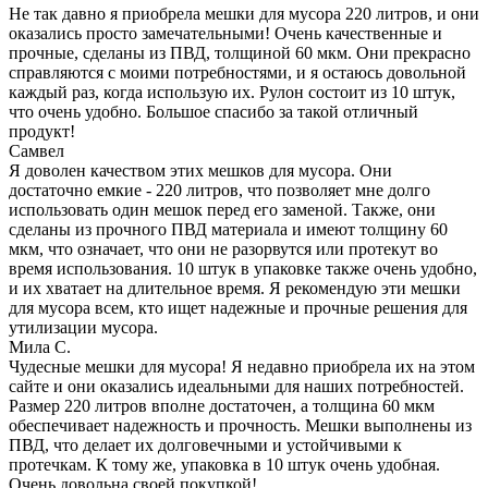
Не так давно я приобрела мешки для мусора 220 литров, и они
оказались просто замечательными! Очень качественные и
прочные, сделаны из ПВД, толщиной 60 мкм. Они прекрасно
справляются с моими потребностями, и я остаюсь довольной
каждый раз, когда использую их. Рулон состоит из 10 штук,
что очень удобно. Большое спасибо за такой отличный
продукт!
Самвел
Я доволен качеством этих мешков для мусора. Они
достаточно емкие - 220 литров, что позволяет мне долго
использовать один мешок перед его заменой. Также, они
сделаны из прочного ПВД материала и имеют толщину 60
мкм, что означает, что они не разорвутся или протекут во
время использования. 10 штук в упаковке также очень удобно,
и их хватает на длительное время. Я рекомендую эти мешки
для мусора всем, кто ищет надежные и прочные решения для
утилизации мусора.
Мила С.
Чудесные мешки для мусора! Я недавно приобрела их на этом
сайте и они оказались идеальными для наших потребностей.
Размер 220 литров вполне достаточен, а толщина 60 мкм
обеспечивает надежность и прочность. Мешки выполнены из
ПВД, что делает их долговечными и устойчивыми к
протечкам. К тому же, упаковка в 10 штук очень удобная.
Очень довольна своей покупкой!