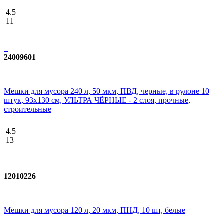
4.5
11
+
24009601
Мешки для мусора 240 л, 50 мкм, ПВД, черные, в рулоне 10
штук, 93х130 см, УЛЬТРА ЧЁРНЫЕ - 2 слоя, прочные,
строительные
4.5
13
+
12010226
Мешки для мусора 120 л, 20 мкм, ПНД, 10 шт, белые