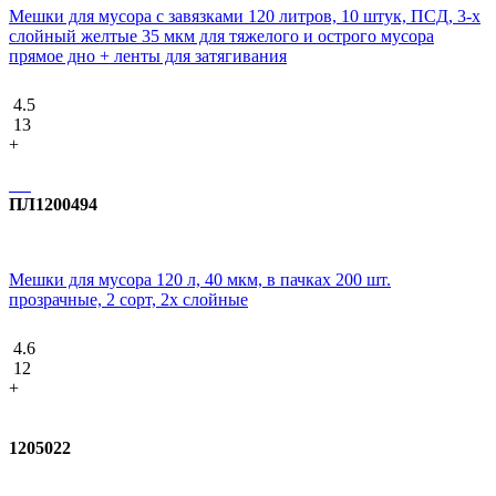
Мешки для мусора с завязками 120 литров, 10 штук, ПCД, 3-х
слойный желтые 35 мкм для тяжелого и острого мусора
прямое дно + ленты для затягивания
4.5
13
+
ПЛ1200494
Мешки для мусора 120 л, 40 мкм, в пачках 200 шт.
прозрачные, 2 сорт, 2х слойные
4.6
12
+
1205022