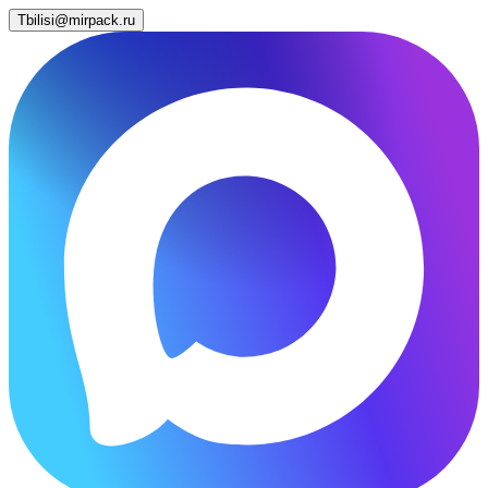
Tbilisi@mirpack.ru