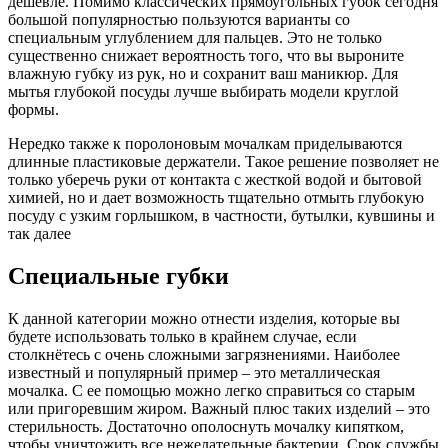
дешевле. Помимо классических прямоугольных губок сегодня
большой популярностью пользуются варианты со
специальным углублением для пальцев. Это не только
существенно снижает вероятность того, что вы выроните
влажную губку из рук, но и сохранит ваш маникюр. Для
мытья глубокой посуды лучше выбирать модели круглой
формы.
Нередко также к поролоновым мочалкам приделываются
длинные пластиковые держатели. Такое решение позволяет не
только уберечь руки от контакта с жесткой водой и бытовой
химией, но и дает возможность тщательно отмыть глубокую
посуду с узким горлышком, в частности, бутылки, кувшины и
так далее
Специальные губки
К данной категории можно отнести изделия, которые вы
будете использовать только в крайнем случае, если
столкнётесь с очень сложными загрязнениями. Наиболее
известный и популярный пример – это металлическая
мочалка. С ее помощью можно легко справиться со старым
или пригоревшим жиром. Важный плюс таких изделий – это
стерильность. Достаточно ополоснуть мочалку кипятком,
чтобы уничтожить все нежелательные бактерии. Срок службы