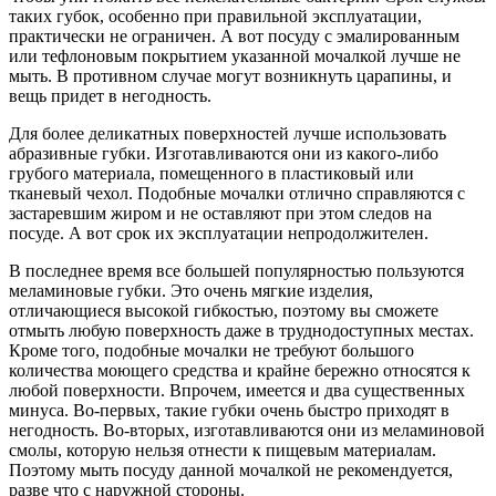
таких губок, особенно при правильной эксплуатации,
практически не ограничен. А вот посуду с эмалированным
или тефлоновым покрытием указанной мочалкой лучше не
мыть. В противном случае могут возникнуть царапины, и
вещь придет в негодность.
Для более деликатных поверхностей лучше использовать
абразивные губки. Изготавливаются они из какого-либо
грубого материала, помещенного в пластиковый или
тканевый чехол. Подобные мочалки отлично справляются с
застаревшим жиром и не оставляют при этом следов на
посуде. А вот срок их эксплуатации непродолжителен.
В последнее время все большей популярностью пользуются
меламиновые губки. Это очень мягкие изделия,
отличающиеся высокой гибкостью, поэтому вы сможете
отмыть любую поверхность даже в труднодоступных местах.
Кроме того, подобные мочалки не требуют большого
количества моющего средства и крайне бережно относятся к
любой поверхности. Впрочем, имеется и два существенных
минуса. Во-первых, такие губки очень быстро приходят в
негодность. Во-вторых, изготавливаются они из меламиновой
смолы, которую нельзя отнести к пищевым материалам.
Поэтому мыть посуду данной мочалкой не рекомендуется,
разве что с наружной стороны.