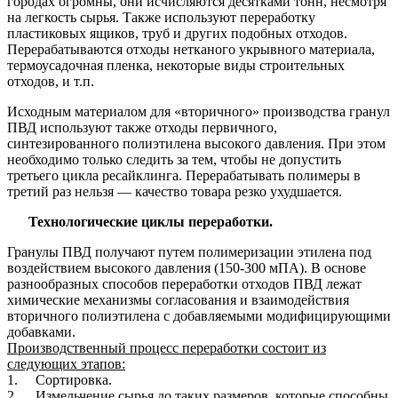
городах огромны, они исчисляются десятками тонн, несмотря
на легкость сырья. Также используют переработку
пластиковых ящиков, труб и других подобных отходов.
Перерабатываются отходы нетканого укрывного материала,
термоусадочная пленка, некоторые виды строительных
отходов, и т.п.
Исходным материалом для «вторичного» производства гранул
ПВД используют также отходы первичного,
синтезированного полиэтилена высокого давления. При этом
необходимо только следить за тем, чтобы не допустить
третьего цикла ресайклинга. Перерабатывать полимеры в
третий раз нельзя — качество товара резко ухудшается.
Технологические
циклы переработки
.
Гранулы ПВД получают путем полимеризации этилена под
воздействием высокого давления (150-300 мПА). В основе
разнообразных способов переработки отходов ПВД лежат
химические механизмы согласования и взаимодействия
вторичного полиэтилена с добавляемыми модифицирующими
добавками.
Производственный процесс
переработки состоит из
следующих этапов:
1. Сортировка.
2. Измельчение сырья до таких размеров, которые способны