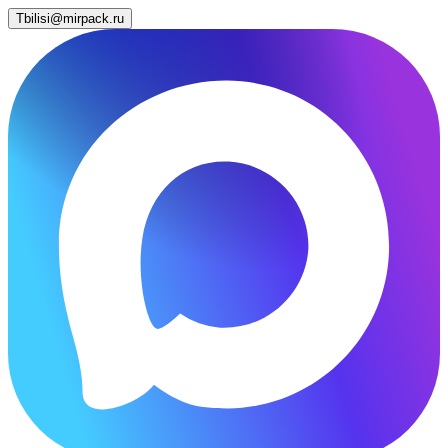
Tbilisi@mirpack.ru